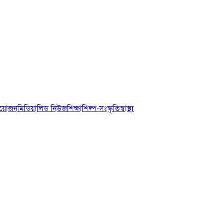
আয়োজন
মিডিয়া
লিড নিউজ
শিক্ষা
শিল্প-সংস্কৃতি
স্বাস্থ্য