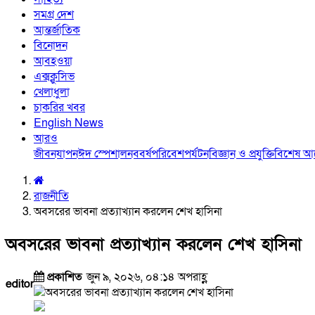
সমগ্র দেশ
আন্তর্জাতিক
বিনোদন
আবহওয়া
এক্সক্লুসিভ
খেলাধুলা
চাকরির খবর
English News
আরও
জীবনযাপন
ঈদ স্পেশাল
নববর্ষ
পরিবেশ
পর্যটন
বিজ্ঞান ও প্রযুক্তি
বিশেষ 
রাজনীতি
অবসরের ভাবনা প্রত্যাখ্যান করলেন শেখ হাসিনা
অবসরের ভাবনা প্রত্যাখ্যান করলেন শেখ হাসিনা
প্রকাশিত
জুন ৯, ২০২৬, ০৪:১৪ অপরাহ্ণ
editor