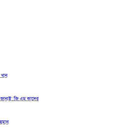
 খান
গত জানাই: জি এম কাদের
রহমান