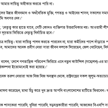
ি আমার দায়িত্ব অস্বীকার করতে পারি না।
র উন্নত জীবনমান ও অর্থনৈতিক মুক্তি, গণতন্ত্র ও আইনের শাসন, সকলের সমানাধ
 আমি অবসর নেব।’
সিনা, ‘নেতৃত্ব কার হাতে যাবে, সেটি কোনও ব্যক্তিগত উত্তরাধিকার নয়। আওয়ামী ল
দৃঢ়তার ভিত্তিতে নেতৃত্ব নির্বাচিত হবে।’
বিত্র দায়িত্ব। যারা দায়িত্ব পালন করতে পারবেন না, যারা কর্মীদের পাশে দাঁড়
হবে, আমাদের অনেক প্রবীণ নেতা সারা জীবন দলকে দিয়েছেন, জেল খেটেছেন, নি
 বলেন, ‘দেশে গণতান্ত্রিক পরিবেশ ফিরিয়ে এনে নতুন কাউন্সিল (সম্মেলন)-এর মা
 পরিকল্পনা ইতোমধ্যেই করা হয়েছে।’
েক তরুণ নেতারা আজ নিজ নিজ অবস্থান থেকে, রাষ্ট্রযন্ত্রের সকল জুলুম-অত্যা
্প্রতি ঘোষণা করেছেন, মাথা উঁচু করে খুব দ্রুত আপনি বাংলাদেশের মাটিতে ফিরবে
মরিক শাসকেরা পারেনি, খুনিরা পারেনি, ষড়যন্ত্রকারীরা পারেনি, আজকের বিএনপি