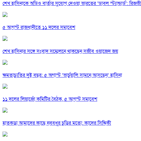
শেখ হাসিনাকে অডিও বার্তার সুযোগ দেওয়া ভারতের ‘ডাবল স্ট্যান্ডার্ড’: রিজভী
৫ আগস্ট রাজধানীতে ১১ দলের সমাবেশ
শেখ হাসিনার সঙ্গে সংবাদ সম্মেলনে থাকছেন সজীব ওয়াজেদ জয়
ক্ষমতাচ্যুতির দুই বছর: ৫ অগাস্ট ‘ভার্চুয়ালি সামনে আসছেন’ হাসিনা
১১ দলের লিয়াজোঁ কমিটির বৈঠক, ৫ আগস্ট সমাবেশ
হাতকড়া আমাদের কাছে নববধূর চুড়ির মতো: কাদের সিদ্দিকী