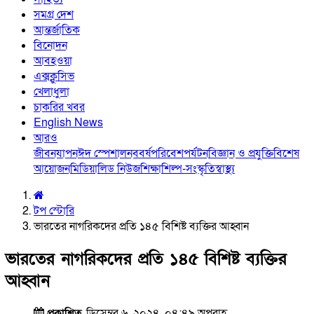
সমগ্র দেশ
আন্তর্জাতিক
বিনোদন
আবহওয়া
এক্সক্লুসিভ
খেলাধুলা
চাকরির খবর
English News
আরও
জীবনযাপন
ঈদ স্পেশাল
নববর্ষ
পরিবেশ
পর্যটন
বিজ্ঞান ও প্রযুক্তি
বিশেষ
আয়োজন
মিডিয়া
লিড নিউজ
শিক্ষা
শিল্প-সংস্কৃতি
স্বাস্থ্য
টপ স্টোরি
ভারতের নাগরিকদের প্রতি ১৪৫ বিশিষ্ট ব্যক্তির আহ্বান
ভারতের নাগরিকদের প্রতি ১৪৫ বিশিষ্ট ব্যক্তির
আহ্বান
প্রকাশিত
ডিসেম্বর ৬, ২০২৪, ০৪:৪৯ অপরাহ্ণ