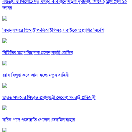
বগুড়ায় ও সিলেটে দুই ঘণ্টার ব্যবধানে সড়ক দুর্ঘটনায় শিশুসহ প্রাণ গেল ১৫
জনের
বিমানবন্দরে ভিআইপি-সিআইপিসহ সবাইকে তল্লাশির নির্দেশ
বিটিভির মহাপরিচালক হলেন কাজী জেসিন
র‍্যাব বিলুপ্ত করে আনা হচ্ছে নতুন বাহিনী
ভারত সফরের সিদ্ধান্ত প্রধানমন্ত্রী নেবেন: পররাষ্ট্র প্রতিমন্ত্রী
সচিব পদে পদোন্নতি পেলেন জেসমিন নাহার