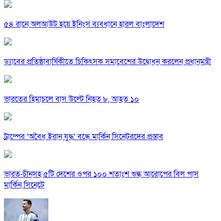
৫৪ রানে অলআউট হয়ে ইনিংস ব্যবধানে হারল বাংলাদেশ
ড্যাবের প্রতিষ্ঠাবার্ষিকীতে চিকিৎসক সমাবেশের উদ্বোধন করলেন প্রধানমন্ত্রী
ভারতের হিমাচলে বাস উল্টে নিহত ৮, আহত ১০
ট্রাম্পের ‘অবৈধ ইরান যুদ্ধ’ বন্ধে মার্কিন সিনেটরদের প্রস্তাব
ভারত-চীনসহ ৫টি দেশের ওপর ১০০ শতাংশ শুল্ক আরোপের বিল পাস
মার্কিন সিনেটে