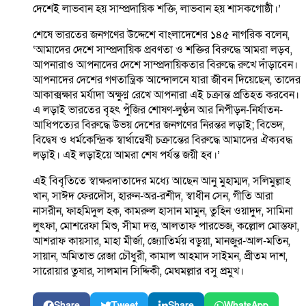
দেশেই লাভবান হয় সাম্প্রদায়িক শক্তি, লাভবান হয় শাসকগোষ্ঠী।’
শেষে ভারতের জনগণের উদ্দেশে বাংলাদেশের ১৪৫ নাগরিক বলেন,
‘আমাদের দেশে সাম্প্রদায়িক প্রবণতা ও শক্তির বিরুদ্ধে আমরা লড়ব,
আপনারাও আপনাদের দেশে সাম্প্রদায়িকতার বিরুদ্ধে রুখে দাঁড়াবেন।
আপনাদের দেশের গণতান্ত্রিক আন্দোলনে যারা জীবন দিয়েছেন, তাদের
আকাক্সক্ষার মর্যাদা অক্ষুণ্ন রেখে আপনারা এই চক্রান্ত প্রতিহত করবেন।
এ লড়াই ভারতের বৃহৎ পুঁজির শোষণ-লুণ্ঠন আর নিপীড়ন-নির্যাতন-
আধিপত্যের বিরুদ্ধে উভয় দেশের জনগণের নিরন্তর লড়াই; বিভেদ,
বিদ্বেষ ও ধর্মকেন্দ্রিক স্বার্থান্বেষী চক্রান্তের বিরুদ্ধে আমাদের ঐক্যবদ্ধ
লড়াই। এই লড়াইয়ে আমরা শেষ পর্যন্ত জয়ী হব।’
এই বিবৃতিতে স্বাক্ষরদাতাদের মধ্যে আছেন আনু মুহাম্মদ, সলিমুল্লাহ
খান, সাঈদ ফেরদৌস, হারুন-অর-রশীদ, স্বাধীন সেন, গীতি আরা
নাসরীন, ফাহমিদুল হক, কামরুল হাসান মামুন, তুহিন ওয়াদুদ, সামিনা
লুৎফা, মোশরেফা মিশু, সীমা দত্ত, আলতাফ পারভেজ, কল্লোল মোস্তফা,
আশরাফ কায়সার, মাহা মীর্জা, জ্যোতির্ময় বড়ুয়া, মানজুর-আল-মতিন,
সায়ান, অমিতাভ রেজা চৌধুরী, কামাল আহমাদ সাইমন, প্রীতম দাশ,
সারোয়ার তুষার, সালমান সিদ্দিকী, মেঘমল্লার বসু প্রমুখ।
Share
Tweet
Share
WhatsApp