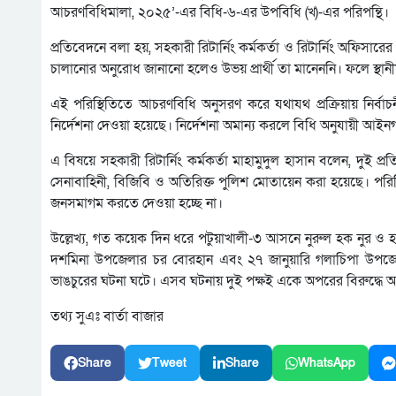
আচরণবিধিমালা, ২০২৫’-এর বিধি-৬-এর উপবিধি (খ)-এর পরিপন্থি।
প্রতিবেদনে বলা হয়, সহকারী রিটার্নিং কর্মকর্তা ও রিটার্নিং অফিসার
চালানোর অনুরোধ জানানো হলেও উভয় প্রার্থী তা মানেননি। ফলে স্থান
এই পরিস্থিতিতে আচরণবিধি অনুসরণ করে যথাযথ প্রক্রিয়ায় নির্বা
নির্দেশনা দেওয়া হয়েছে। নির্দেশনা অমান্য করলে বিধি অনুযায়ী আইনগ
এ বিষয়ে সহকারী রিটার্নিং কর্মকর্তা মাহামুদুল হাসান বলেন, দুই প্রতি
সেনাবাহিনী, বিজিবি ও অতিরিক্ত পুলিশ মোতায়েন করা হয়েছে। পরিস্থ
জনসমাগম করতে দেওয়া হচ্ছে না।
উল্লেখ্য, গত কয়েক দিন ধরে পটুয়াখালী-৩ আসনে নুরুল হক নুর ও হা
দশমিনা উপজেলার চর বোরহান এবং ২৭ জানুয়ারি গলাচিপা উপজেলার ব
ভাঙচুরের ঘটনা ঘটে। এসব ঘটনায় দুই পক্ষই একে অপরের বিরুদ্ধে
তথ্য সুএঃ বার্তা বাজার
Share
Tweet
Share
WhatsApp