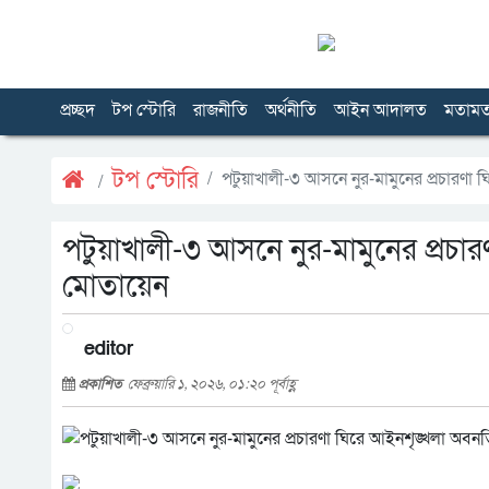
প্রচ্ছদ
টপ স্টোরি
রাজনীতি
অর্থনীতি
আইন আদালত
মতাম
টপ স্টোরি
পটুয়াখালী-৩ আসনে নুর-মামুনের প্রচারণা
পটুয়াখালী-৩ আসনে নুর-মামুনের প্রচা
মোতায়েন
editor
প্রকাশিত
ফেব্রুয়ারি ১, ২০২৬, ০১:২০ পূর্বাহ্ণ