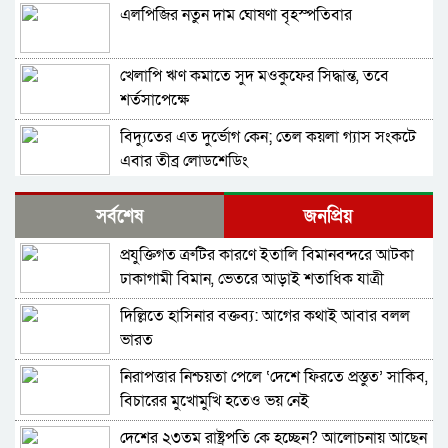
এলপিজির নতুন দাম ঘোষণা বৃহস্পতিবার
খেলাপি ঋণ কমাতে সুদ মওকুফের সিদ্ধান্ত, তবে
শর্তসাপেক্ষে
বিদ্যুতের এত দুর্ভোগ কেন; তেল কয়লা গ্যাস সংকটে
এবার তীব্র লোডশেডিং
বাংলাদেশ-পাকিস্তান দ্বিপাক্ষিক বাণিজ্য সহযোগিতা
সর্বশেষ
জনপ্রিয়
বাড়ানোর উদ্যোগ
প্রযুক্তিগত ত্রুটির কারণে ইতালি বিমানবন্দরে আটকা
বিশ্বব্যাংক বাংলাদেশকে ১১০ কোটি ডলার দিচ্ছে
ঢাকাগামী বিমান, ভেতরে আড়াই শতাধিক যাত্রী
দিল্লিতে হাসিনার বক্তব্য: আগের কথাই আবার বলল
একের পর এক বন্ধ হচ্ছে পোশাক কারখানা
ভারত
নিরাপত্তার নিশ্চয়তা পেলে ‘দেশে ফিরতে প্রস্তুত’ সাকিব,
সঞ্চয়পত্র বিক্রিতে ব্যাংকগুলোকে নতুন নির্দেশনা
বিচারের মুখোমুখি হতেও ভয় নেই
দেশের ২৩তম রাষ্ট্রপতি কে হচ্ছেন? আলোচনায় আছেন
আগামী ১ জুলাই থেকে নতুন পে স্কেল, সম্ভাব্য বেতনের