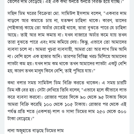
তেলের দাম বেড়েছে। এই এক কথা শুনতে শুনতে বিরক্ত হয়ে যাচ্ছি।”
সহিদ ডিম ঘরের বিক্রেতা মো. সামিউল ইসলাম বলেন, “একবার দাম
বাড়লে আর কমাতে চায় না, যতক্ষণ চাহিদা থাকে। কারণ, তাদের
(পাইকার) কাছে তো অর্ডার যেতেই থাকে, তারা বুঝতে পারে যে চাহিদা
আছে। তাই আর দাম কমায় না। যখন বাজারে অর্ডার কমে যায় তখন
তারা বুঝতে পারে এবং দাম কমিয়ে দেয়। কিন্তু, এভাবে তো আমাদের
ব্যবসা চলে না। আমরা খুচরা ব্যবসায়ী, আমরা তো আর লাখ ডিম আনি
না। বেশি হলে এক হাজার আনি। তারপর বিভিন্ন খরচ মিলিয়ে আমাদের
লাভটা কম হয়। যখন দাম কম থাকে তখন আমাদের লাভটা একটু বেশি
হয়, কারণ তখন মানুষ কিনে বেশি, তাই পুষিয়ে যায়।”
কথা বলার সময় সামিউল ডিম বিক্রি করতে থাকেন। এ সময় চারটি
ডিম নষ্ট বের হয়। সেটা দেখিয়ে তিনি বলেন, “এভাবে হলে কীভাবে লাভ
করে ব্যবসা করবো। রোজার পরের দিকে ৯০ থেকে ৯৫ টাকায় কিনে
আমরা বিক্রি করেছি ১০০ থেকে ১০৫ টাকায়। রোজার পর থেকে এই
পর্যন্ত প্রতি শতে (একশত) লাল ও সাদা ডিমের দাম ২৫০ থেকে ৩০০
টাকা বেড়েছে।”
নানা অজুহাতে বাড়ছে ডিমের দাম