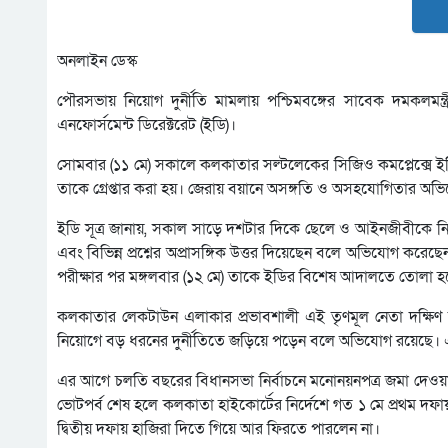
অনলাইন ডেস্ক
পৌরসভায় নিয়োগ দুর্নীতি মামলায় পশ্চিমবঙ্গের সাবেক দমকলমন্ত্
এনফোর্সমেন্ট ডিরেক্টরেট (ইডি)।
সোমবার (১১ মে) সকালে কলকাতার সল্টলেকের সিজিও কমপ্লেক্সে ইডির 
তাকে গ্রেপ্তার করা হয়। জেরায় বয়ানে অসঙ্গতি ও অসহযোগিতার অভিযোগ
ইডি সূত্র জানায়, সকাল সাড়ে দশটার দিকে ছেলে ও আইনজীবীকে নি
এবং বিভিন্ন প্রশ্নের অপ্রাসঙ্গিক উত্তর দিয়েছেন বলে অভিযোগ করে
পরীক্ষার পর মঙ্গলবার (১২ মে) তাকে ইডির বিশেষ আদালতে তোলা হ
কলকাতার লেকটাউন এলাকার প্রভাবশালী এই তৃণমূল নেতা দক্ষিণ দ
নিয়োগে বড় ধরনের দুর্নীতিতে জড়িয়ে পড়েন বলে অভিযোগ রয়েছে। 
এর আগে চলতি বছরের বিধানসভা নির্বাচনে মনোনয়নপত্র জমা দেওয়
ভোটপর্ব শেষ হলে কলকাতা হাইকোর্টের নির্দেশে গত ১ মে প্রথম দফায
দ্বিতীয় দফায় হাজিরা দিতে গিয়ে আর ফিরতে পারলেন না।