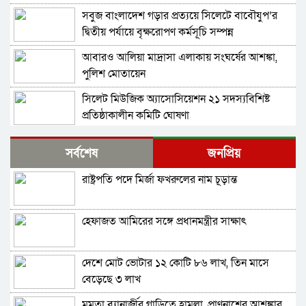
আশরাফ
সবুজ বাংলাদেশ গড়ার প্রত্যয়ে সিলেটে বাবৌযুপ’র
দ্বিতীয় পর্যায়ে বৃক্ষরোপণ কর্মসূচি সম্পন্ন
আবারও আলিয়া মাদ্রাসা এলাকায় সংঘর্ষের আশঙ্কা,
পুলিশ মোতায়েন
সিলেট মিউজিক অ্যাসোসিয়েশন ২১ সদস্যবিশিষ্ট
প্রতিষ্ঠাকালীন কমিটি ঘোষণা
বাঘা পৌরসভায় রাস্তা ও ড্রেনের কাজের ভিত্তিপ্রস্তর
সর্বশেষ
জনপ্রিয়
স্থাপন করলেন-এমপি চাঁদ
রাষ্ট্রপতি পদে মির্জা ফখরুলের নাম চূড়ান্ত
নিরাপত্তার নিশ্চয়তা পেলে ‘দেশে ফিরতে প্রস্তুত’ সাকিব,
বিচারের মুখোমুখি হতেও ভয় নেই
হেফাজত আমিরের সঙ্গে প্রধানমন্ত্রীর সাক্ষাৎ
চট্টগ্রামে সাবেক শিক্ষামন্ত্রী নওফেলের বাসভবনে আগুন
দেশে মোট ভোটার ১২ কোটি ৮৬ লাখ, তিন মাসে
বগুড়ায় ও সিলেটে দুই ঘণ্টার ব্যবধানে সড়ক দুর্ঘটনায়
বেড়েছে ৩ লাখ
শিশুসহ প্রাণ গেল ১৫ জনের
মমতা ব্যানার্জীর গাড়িতে হামলা, প্রাণনাশের আশঙ্কার