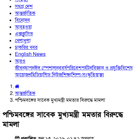
সমগ্র দেশ
আন্তর্জাতিক
বিনোদন
আবহওয়া
এক্সক্লুসিভ
খেলাধুলা
চাকরির খবর
English News
আরও
জীবনযাপন
ঈদ স্পেশাল
নববর্ষ
পরিবেশ
পর্যটন
বিজ্ঞান ও প্রযুক্তি
বিশেষ
আয়োজন
মিডিয়া
লিড নিউজ
শিক্ষা
শিল্প-সংস্কৃতি
স্বাস্থ্য
আন্তর্জাতিক
পশ্চিমবঙ্গের সাবেক মুখ্যমন্ত্রী মমতার বিরুদ্ধে মামলা
পশ্চিমবঙ্গের সাবেক মুখ্যমন্ত্রী মমতার বিরুদ্ধে
মামলা
প্রকাশিত
জুন ১৩, ২০২৬, ০১:৪২ অপরাহ্ণ