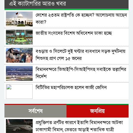
এই ক্যাটাগরির আরও খবর
দেশের ২৩তম রাষ্ট্রপতি কে হচ্ছেন? আলোচনায় আছেন
কারা?
জাতীয় সংসদের বিশেষ অধিবেশন ডাকা হচ্ছে
বগুড়ায় ও সিলেটে দুই ঘণ্টার ব্যবধানে সড়ক দুর্ঘটনায়
শিশুসহ প্রাণ গেল ১৫ জনের
বিমানবন্দরে ভিআইপি-সিআইপিসহ সবাইকে তল্লাশির
নির্দেশ
বিটিভির মহাপরিচালক হলেন কাজী জেসিন
র‍্যাব বিলুপ্ত করে আনা হচ্ছে নতুন বাহিনী
সর্বশেষ
জনপ্রিয়
প্রযুক্তিগত ত্রুটির কারণে ইতালি বিমানবন্দরে আটকা
ভারত সফরের সিদ্ধান্ত প্রধানমন্ত্রী নেবেন: পররাষ্ট্র
ঢাকাগামী বিমান, ভেতরে আড়াই শতাধিক যাত্রী
প্রতিমন্ত্রী