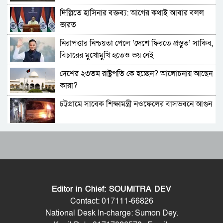
দিল্লিতে হাসিনার বক্তব্য: আগের কথাই আবার বলল
সচিব পদে পদোন্নতি পেলেন জেসমিন নাহার
ভারত
নিরাপত্তার নিশ্চয়তা পেলে ‘দেশে ফিরতে প্রস্তুত’ সাকিব,
পুলিশের ৭ কর্মকর্তাকে বদলি
বিচারের মুখোমুখি হতেও ভয় নেই
দেশের ২৩তম রাষ্ট্রপতি কে হচ্ছেন? আলোচনায় আছেন
পাইপলাইনের মাধ্যমে ভারত থেকে আরও বেশি
কারা?
ডিজেল চেয়েছি: জ্বালানিমন্ত্রী
চট্টগ্রামে সাবেক শিক্ষামন্ত্রী নওফেলের বাসভবনে আগুন
যথাযোগ্য মর্যাদায় সিলেটে জুলাই গণঅভ্যুত্থান দিবস
পালিত
বাংলাদেশ-পাকিস্তানসহ ১৩ দেশের জোট, কমান্ডার
শেখ হাসিনাকে কথা বলতে দেওয়া দুই দেশের
নিয়োগ দিল সৌদি আরব
সম্পর্কের জন্য ক্ষতিকর: পররাষ্ট্র মন্ত্রণালয়
ভারতের চিকেন নেক নিয়ে নতুন পরিকল্পনা
ভিডিও ডকুমেন্টারি প্রদর্শনের পর ‘ভুয়া’ স্লোগান, জুলাই
যোদ্ধা ও শহিদ পরিবারের সংবর্ধনা অনুষ্ঠানে হট্টগোল
Editor in Chief: SOUMITRA DEV
জাতীয় সংসদের বিশেষ অধিবেশন ডাকা হচ্ছে
সাবেক প্রধানমন্ত্রী শেখ হাসিনাকে সেদিন ভারতে পৌঁছে
Contact: 017111-66826
দেন যারা, প্রকাশ্যে এলো নতুন তথ্য
National Desk In-charge: Sumon Dey.