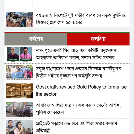
বগুড়ায় ও সিলেটে দুই ঘণ্টার ব্যবধানে সড়ক দুর্ঘটনায়
শিশুসহ প্রাণ গেল ১৫ জনের
বিমানবন্দরে ভিআইপি-সিআইপিসহ সবাইকে তল্লাশির
সর্বশেষ
জনপ্রিয়
নির্দেশ
নাগরপুরে এনসিপির আহ্বায়ক কমিটি অনুমোদন:
বিটিভির মহাপরিচালক হলেন কাজী জেসিন
আহ্বায়ক তারিয়াশ পলাশ, সদস্য সচিব সরদার
আশরাফ
সবুজ বাংলাদেশ গড়ার প্রত্যয়ে সিলেটে বাবৌযুপ’র
র‍্যাব বিলুপ্ত করে আনা হচ্ছে নতুন বাহিনী
দ্বিতীয় পর্যায়ে বৃক্ষরোপণ কর্মসূচি সম্পন্ন
Govt drafts revised Gold Policy to formalise
ভারত সফরের সিদ্ধান্ত প্রধানমন্ত্রী নেবেন: পররাষ্ট্র
the sector
প্রতিমন্ত্রী
আবারও আলিয়া মাদ্রাসা এলাকায় সংঘর্ষের আশঙ্কা,
সচিব পদে পদোন্নতি পেলেন জেসমিন নাহার
পুলিশ মোতায়েন
প্রাইভেট পড়ালে বন্ধ হবে এমপিও: সমাজকল্যাণ
পুলিশের ৭ কর্মকর্তাকে বদলি
প্রতিমন্ত্রী