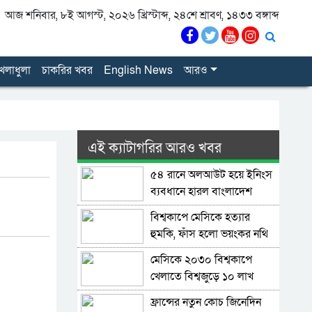
আজ শনিবার, ৮ই আগস্ট, ২০২৬ খ্রিস্টাব্দ, ২৪শে শ্রাবণ, ১৪৩৩ বঙ্গাব্দ
েলাধুলা
চাকরির খবর
English News
আরও
এই ক্যাটাগরির আরও খবর
৫৪ রানে অলআউট হয়ে ইনিংস
ব্যবধানে হারল বাংলাদেশ
বিশ্বকাপে মেসিকে হত্যার
হুমকি, ফাঁস হলো ভয়ংকর নথি
মেসিকে ২০৩০ বিশ্বকাপে
খেলাতে বিশ্বজুড়ে ১০ লাখ
স্বাক্ষরের প্রস্তাব
ফ্রান্সের নতুন কোচ জিনেদিন