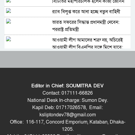
বিটিভির মহাপরিচালক হলেন কাজী জেসিন
র‍্যাব বিলুপ্ত করে আনা হচ্ছে নতুন বাহিনী
ভারত সফরের সিদ্ধান্ত প্রধানমন্ত্রী নেবেন:
পররাষ্ট্র প্রতিমন্ত্রী
আওয়ামী লীগ আমাদের শত্রু নয়, অচিরেই
আওয়ামী লীগ বিএনপির সঙ্গে মিশে যাবে:
সংসদ সদস্য নাছির
সচিব পদে পদোন্নতি পেলেন জেসমিন নাহার
বাংলাদেশে যা চলছে, সেটা অমানবিক:
দিলীপ ঘোষ
Editor in Chief: SOUMITRA DEV
পুলিশের ৭ কর্মকর্তাকে বদলি
Contact: 017111-66826
পাইপলাইনের মাধ্যমে ভারত থেকে আরও
National Desk In-charge: Sumon Dey.
বেশি ডিজেল চেয়েছি: জ্বালানিমন্ত্রী
Kapil Deb: 01717026578, Email:
ksliptondev78@gmail.com
শহীদ আহসান জুলাই যোদ্ধা নন—দাবি
Office: 116-117, Concord Emporium, Kataban, Dhaka-
বিএনপি নেতার, জামায়াত নেতা বললেন,
1205.
‘সারজিসও ছাত্রলীগ করতেন’
যথাযোগ্য মর্যাদায় সিলেটে জুলাই