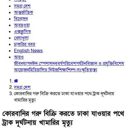
সমগ্র দেশ
আন্তর্জাতিক
বিনোদন
আবহওয়া
এক্সক্লুসিভ
খেলাধুলা
চাকরির খবর
English News
আরও
জীবনযাপন
ঈদ স্পেশাল
নববর্ষ
পরিবেশ
পর্যটন
বিজ্ঞান ও প্রযুক্তি
বিশেষ
আয়োজন
মিডিয়া
লিড নিউজ
শিক্ষা
শিল্প-সংস্কৃতি
স্বাস্থ্য
সমগ্র দেশ
কোরবানির গরু বিক্রি করতে ঢাকা যাওয়ার পথে ট্রাক দূর্ঘটনায়
খামারির মৃত্যু
কোরবানির গরু বিক্রি করতে ঢাকা যাওয়ার পথে
ট্রাক দূর্ঘটনায় খামারির মৃত্যু