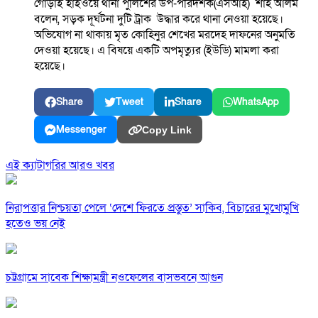
গোড়াই হাইওয়ে থানা পুলিশের উপ-পরিদর্শক(এসআই) শাহ আলম
বলেন, সড়ক দূর্ঘটনা দুটি ট্রাক উদ্ধার করে থানা নেওয়া হয়েছে।
অভিযোগ না থাকায় মৃত কোহিনুর শেখের মরদেহ দাফনের অনুমতি
দেওয়া হয়েছে। এ বিষয়ে একটি অপমৃত্যুর (ইউডি) মামলা করা
হয়েছে।
Share
Tweet
Share
WhatsApp
Messenger
Copy Link
এই ক্যাটাগরির আরও খবর
নিরাপত্তার নিশ্চয়তা পেলে ‘দেশে ফিরতে প্রস্তুত’ সাকিব, বিচারের মুখোমুখি
হতেও ভয় নেই
চট্টগ্রামে সাবেক শিক্ষামন্ত্রী নওফেলের বাসভবনে আগুন