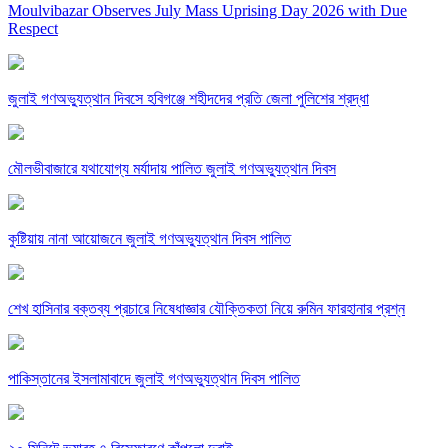
Moulvibazar Observes July Mass Uprising Day 2026 with Due
Respect
জুলাই গণঅভ্যুত্থান দিবসে হবিগঞ্জে শহীদদের প্রতি জেলা পুলিশের শ্রদ্ধা
মৌলভীবাজারে যথাযোগ্য মর্যাদায় পালিত জুলাই গণঅভ্যুত্থান দিবস
কুষ্টিয়ায় নানা আয়োজনে জুলাই গণঅভ্যুত্থান দিবস পালিত
শেখ হাসিনার বক্তব্য প্রচারে নিষেধাজ্ঞার যৌক্তিকতা নিয়ে রুমিন ফারহানার প্রশ্ন
পাকিস্তানের ইসলামাবাদে জুলাই গণঅভ্যুত্থান দিবস পালিত