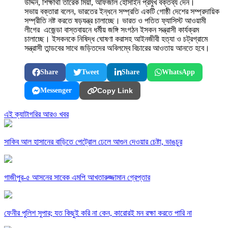
উদ্দিন, শিক্ষার্থী তারেক মিয়া, আফজাল হোসাইন প্রমুখ বক্তব্য দেন।
সভায় বক্তারা বলেন, ভারতের ইন্ধনে সম্প্রতি একটি গোষ্ঠী দেশের সম্প্রদায়িক
সম্প্রীতি নষ্ট করতে ষড়যন্ত্র চালাচ্ছে। ভারত ও পতিত ফ্যাসিস্ট আওয়ামী
লীগের এজেন্ডা বাস্তবায়নে ধর্মীয় জঙ্গি সংগঠন ইসকন সন্ত্রাসী কার্যক্রম
চালাচ্ছে। ইসকনকে নিষিদ্ধ ঘোষণা করাসহ আইনজীবী হত্যা ও চট্রগ্রামে
সন্ত্রাসী তান্ডবের সাথে জড়িতদের অবিলম্বে বিচারের আওতায় আনতে হবে।
Share
Tweet
Share
WhatsApp
Messenger
Copy Link
এই ক্যাটাগরির আরও খবর
সাকিব আল হাসানের বাড়িতে পেট্রোল ঢেলে আগুন দেওয়ার চেষ্টা, ভাঙচুর
গাজীপুর-৫ আসনের সাবেক এমপি আখতারুজ্জামান গ্রেপ্তার
ফেনীর পুলিশ সুপার; যত কিছুই করি না কেন, কারোরই মন রক্ষা করতে পারি না