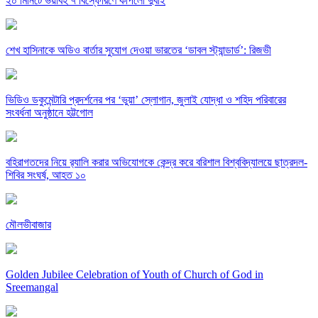
২০ মিনিটে ভয়াবহ ৭ বিস্ফোরণে কাঁপলো দুবাই
শেখ হাসিনাকে অডিও বার্তার সুযোগ দেওয়া ভারতের ‘ডাবল স্ট্যান্ডার্ড’: রিজভী
ভিডিও ডকুমেন্টারি প্রদর্শনের পর ‘ভুয়া’ স্লোগান, জুলাই যোদ্ধা ও শহিদ পরিবারের
সংবর্ধনা অনুষ্ঠানে হট্টগোল
বহিরাগতদের নিয়ে র‍্যালি করার অভিযোগকে কেন্দ্র করে বরিশাল বিশ্ববিদ্যালয়ে ছাত্রদল-
শিবির সংঘর্ষ, আহত ১০
মৌলভীবাজার
Golden Jubilee Celebration of Youth of Church of God in
Sreemangal