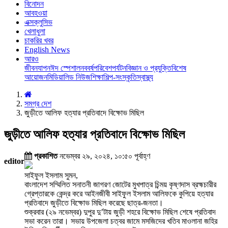
বিনোদন
আবহওয়া
এক্সক্লুসিভ
খেলাধুলা
চাকরির খবর
English News
আরও
জীবনযাপন
ঈদ স্পেশাল
নববর্ষ
পরিবেশ
পর্যটন
বিজ্ঞান ও প্রযুক্তি
বিশেষ
আয়োজন
মিডিয়া
লিড নিউজ
শিক্ষা
শিল্প-সংস্কৃতি
স্বাস্থ্য
সমগ্র দেশ
জুড়ীতে আলিফ হত্যার প্রতিবাদে বিক্ষোভ মিছিল
জুড়ীতে আলিফ হত্যার প্রতিবাদে বিক্ষোভ মিছিল
প্রকাশিত
নভেম্বর ২৯, ২০২৪, ১০:৫০ পূর্বাহ্ণ
editor
সাইফুল ইসলাম সুমন,
বাংলাদেশ সম্মিলিত সনাতনী জাগরণ জোটের মুখপাত্র চিন্ময় কৃষ্ণদাস ব্রহ্মচারীর
গ্রেপ্তারকে কেন্দ্র করে আইনজীবী সাইফুল ইসলাম আলিফকে কুপিয়ে হত্যার
প্রতিবাদে জুড়ীতে বিক্ষোভ মিছিল করেছে ছাত্র-জনতা।
শুক্রবার (২৯ নভেম্বর) দুপুর দু’টায় জুড়ী শহরে বিক্ষোভ মিছিল শেষে প্রতিবাদ
সভা করেন তারা। সভায় উপজেলা চত্বর জামে মসজিদের খতিব মাওলানা জহির