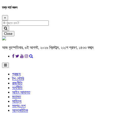
তথ্য সার্চ করুন
×
Close
আজ বৃহস্পতিবার, ৬ই আগস্ট, ২০২৬ খ্রিস্টাব্দ, ২২শে শ্রাবণ, ১৪৩৩ বঙ্গাব্দ
প্রচ্ছদ
টপ স্টোরি
রাজনীতি
অর্থনীতি
আইন আদালত
মতামত
সাহিত্য
সমগ্র দেশ
আন্তর্জাতিক