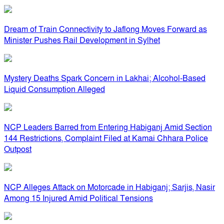
Dream of Train Connectivity to Jaflong Moves Forward as
Minister Pushes Rail Development in Sylhet
Mystery Deaths Spark Concern in Lakhai; Alcohol-Based
Liquid Consumption Alleged
NCP Leaders Barred from Entering Habiganj Amid Section
144 Restrictions, Complaint Filed at Kamai Chhara Police
Outpost
NCP Alleges Attack on Motorcade in Habiganj; Sarjis, Nasir
Among 15 Injured Amid Political Tensions