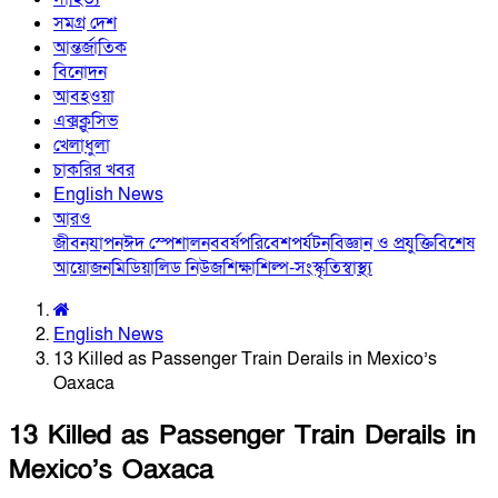
সমগ্র দেশ
আন্তর্জাতিক
বিনোদন
আবহওয়া
এক্সক্লুসিভ
খেলাধুলা
চাকরির খবর
English News
আরও
জীবনযাপন
ঈদ স্পেশাল
নববর্ষ
পরিবেশ
পর্যটন
বিজ্ঞান ও প্রযুক্তি
বিশেষ
আয়োজন
মিডিয়া
লিড নিউজ
শিক্ষা
শিল্প-সংস্কৃতি
স্বাস্থ্য
English News
13 Killed as Passenger Train Derails in Mexico’s
Oaxaca
13 Killed as Passenger Train Derails in
Mexico’s Oaxaca