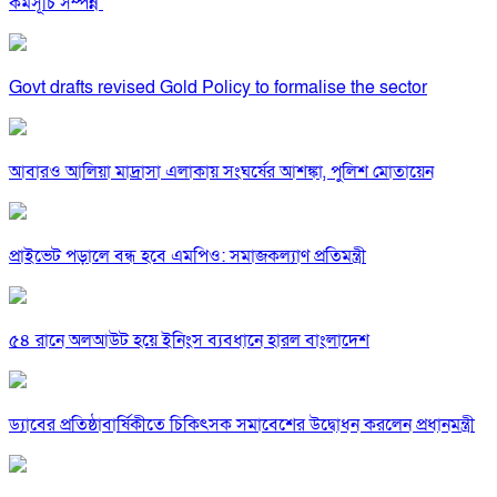
কর্মসূচি সম্পন্ন
Govt drafts revised Gold Policy to formalise the sector
আবারও আলিয়া মাদ্রাসা এলাকায় সংঘর্ষের আশঙ্কা, পুলিশ মোতায়েন
প্রাইভেট পড়ালে বন্ধ হবে এমপিও: সমাজকল্যাণ প্রতিমন্ত্রী
৫৪ রানে অলআউট হয়ে ইনিংস ব্যবধানে হারল বাংলাদেশ
ড্যাবের প্রতিষ্ঠাবার্ষিকীতে চিকিৎসক সমাবেশের উদ্বোধন করলেন প্রধানমন্ত্রী