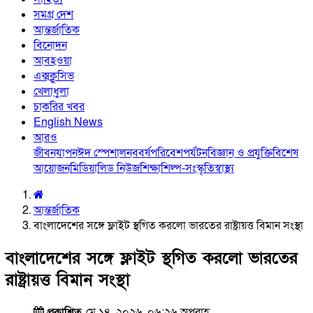
সমগ্র দেশ
আন্তর্জাতিক
বিনোদন
আবহওয়া
এক্সক্লুসিভ
খেলাধুলা
চাকরির খবর
English News
আরও
জীবনযাপন
ঈদ স্পেশাল
নববর্ষ
পরিবেশ
পর্যটন
বিজ্ঞান ও প্রযুক্তি
বিশেষ
আয়োজন
মিডিয়া
লিড নিউজ
শিক্ষা
শিল্প-সংস্কৃতি
স্বাস্থ্য
আন্তর্জাতিক
বাংলাদেশের সঙ্গে ফ্লাইট স্থগিত করলো ভারতের রাষ্ট্রায়ত্ত বিমান সংস্থা
বাংলাদেশের সঙ্গে ফ্লাইট স্থগিত করলো ভারতের
রাষ্ট্রায়ত্ত বিমান সংস্থা
প্রকাশিত
মে ১৪, ২০২৬, ০৬:২৬ অপরাহ্ণ