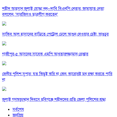
শহীদ আহসান জুলাই যোদ্ধা নন—দাবি বিএনপি নেতার, জামায়াত নেতা
বললেন, ‘সারজিসও ছাত্রলীগ করতেন’
সাকিব আল হাসানের বাড়িতে পেট্রোল ঢেলে আগুন দেওয়ার চেষ্টা, ভাঙচুর
গাজীপুর-৫ আসনের সাবেক এমপি আখতারুজ্জামান গ্রেপ্তার
ফেনীর পুলিশ সুপার; যত কিছুই করি না কেন, কারোরই মন রক্ষা করতে পারি
না
জুলাই গণঅভ্যুত্থান দিবসে হবিগঞ্জে শহীদদের প্রতি জেলা পুলিশের শ্রদ্ধা
সর্বশেষ
জনপ্রিয়