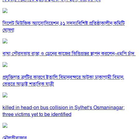
সিলেট মিউজিক অ্যাসোসিয়েশন ২১ সদস্যবিশিষ্ট প্রতিষ্ঠাকালীন কমিটি
ঘোষণা
বাঘা পৌরসভায় রাস্তা ও ড্রেনের কাজের ভিত্তিপ্রস্তর স্থাপন করলেন-এমপি চাঁদ
প্রযুক্তিগত ত্রুটির কারণে ইতালি বিমানবন্দরে আটকা ঢাকাগামী বিমান,
ভেতরে আড়াই শতাধিক যাত্রী
killed in head-on bus collision in Sylhet’s Osmaninagar;
three victims yet to be identified
মৌলভীবাজার