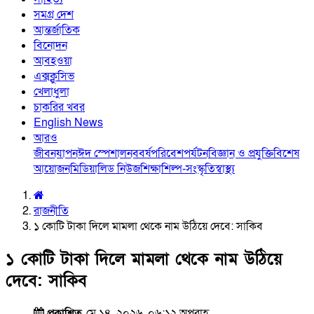
সমগ্র দেশ
আন্তর্জাতিক
বিনোদন
আবহওয়া
এক্সক্লুসিভ
খেলাধুলা
চাকরির খবর
English News
আরও
জীবনযাপন
ঈদ স্পেশাল
নববর্ষ
পরিবেশ
পর্যটন
বিজ্ঞান ও প্রযুক্তি
বিশেষ
আয়োজন
মিডিয়া
লিড নিউজ
শিক্ষা
শিল্প-সংস্কৃতি
স্বাস্থ্য
রাজনীতি
১ কোটি টাকা দিলে মামলা থেকে নাম উঠিয়ে দেবে: সাকিব
১ কোটি টাকা দিলে মামলা থেকে নাম উঠিয়ে
দেবে: সাকিব
প্রকাশিত
মে ১৪, ২০২৬, ০৬:১২ অপরাহ্ণ