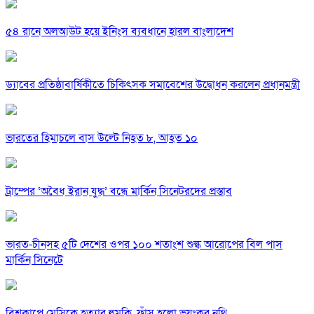
৫৪ রানে অলআউট হয়ে ইনিংস ব্যবধানে হারল বাংলাদেশ
ড্যাবের প্রতিষ্ঠাবার্ষিকীতে চিকিৎসক সমাবেশের উদ্বোধন করলেন প্রধানমন্ত্রী
ভারতের হিমাচলে বাস উল্টে নিহত ৮, আহত ১০
ট্রাম্পের ‘অবৈধ ইরান যুদ্ধ’ বন্ধে মার্কিন সিনেটরদের প্রস্তাব
ভারত-চীনসহ ৫টি দেশের ওপর ১০০ শতাংশ শুল্ক আরোপের বিল পাস
মার্কিন সিনেটে
বিশ্বকাপে মেসিকে হত্যার হুমকি, ফাঁস হলো ভয়ংকর নথি