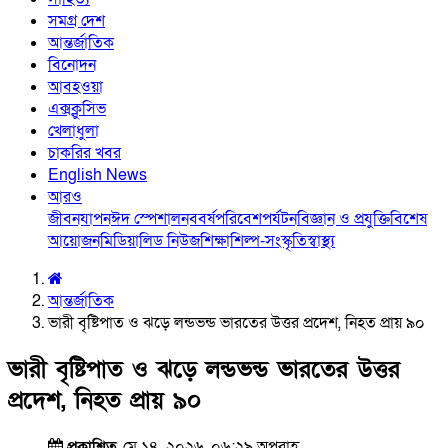
সমগ্র দেশ
আন্তর্জাতিক
বিনোদন
আবহওয়া
এক্সক্লুসিভ
খেলাধুলা
চাকরির খবর
English News
আরও
জীবনযাপন
ঈদ স্পেশাল
নববর্ষ
পরিবেশ
পর্যটন
বিজ্ঞান ও প্রযুক্তি
বিশেষ
আয়োজন
মিডিয়া
লিড নিউজ
শিক্ষা
শিল্প-সংস্কৃতি
স্বাস্থ্য
আন্তর্জাতিক
ভারী বৃষ্টিপাত ও ঝড়ে লন্ডভন্ড ভারতের উত্তর প্রদেশ, নিহত প্রায় ৯০
ভারী বৃষ্টিপাত ও ঝড়ে লন্ডভন্ড ভারতের উত্তর
প্রদেশ, নিহত প্রায় ৯০
প্রকাশিত
মে ১৪, ২০২৬, ০৬:২৯ অপরাহ্ণ