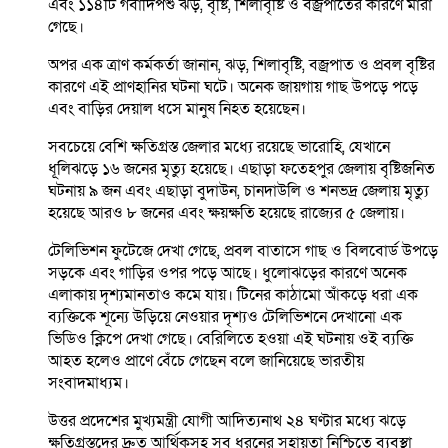
এবং ১১৪টি গবাদিপশু ঝড়, বৃষ্টি, শিলাবৃষ্টি ও বজ্রপাতের কারণে মারা
গেছে।
অপর এক ত্রাণ কর্মকর্তা জানান, ঝড়, শিলাবৃষ্টি, বজ্রপাত ও প্রবল বৃষ্টির
কারণে এই প্রাণহানির ঘটনা ঘটে। অনেক জায়গায় গাছ উপড়ে পড়ে
এবং বাড়ির দেয়াল ধসে মানুষ নিহত হয়েছেন।
সবচেয়ে বেশি ক্ষতিগ্রস্ত জেলার মধ্যে রয়েছে ভারোহি, যেখানে
ধূলিঝড়ে ১৬ জনের মৃত্যু হয়েছে। এছাড়া ফতেহপুর জেলায় বৃষ্টিজনিত
ঘটনায় ৯ জন এবং এছাড়া বুদাউন, চানদাউলি ও শনভদ্র জেলায় মৃত্যু
হয়েছে আরও ৮ জনের এবং ক্ষয়ক্ষতি হয়েছে রাজ্যের ৫ জেলায়।
টেলিভিশন ফুটেজে দেখা গেছে, প্রবল বাতাসে গাছ ও বিলবোর্ড উপড়ে
সড়কে এবং গাড়ির ওপর পড়ে আছে। ধুলোঝড়ের কারণে অনেক
এলাকায় দৃশ্যমানতাও কমে যায়। টিনের কাঠামো আঁকড়ে ধরা এক
ব্যক্তিকে শূন্যে উড়িয়ে নেওয়ার দৃশ্যও টেলিভিশনে দেখানো এক
ভিডিও ক্লিপে দেখা গেছে। বেরিলিতে হওয়া এই ঘটনায় ওই ব্যক্তি
আহত হলেও প্রাণে বেঁচে গেছেন বলে জানিয়েছে ভারতীয়
সংবাদমাধ্যম।
উত্তর প্রদেশের মুখ্যমন্ত্রী যোগী আদিত্যনাথ ২৪ ঘণ্টার মধ্যে ঝড়ে
ক্ষতিগ্রস্তদের দ্রুত আর্থিকসহ সব ধরনের সহায়তা নিশ্চিতে ব্যবস্থা