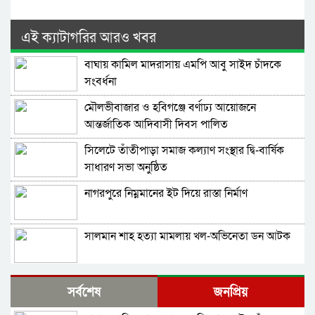
এই ক্যাটাগরির আরও খবর
বাঘায় কামিল মাদরাসায় এমপি আবু সাইদ চাঁদকে
সংবর্ধনা
মৌলভীবাজার ও হবিগঞ্জে বর্ণাঢ্য আয়োজনে
আন্তর্জাতিক আদিবাসী দিবস পালিত
সিলেটে তাঁতীপাড়া সমাজ কল্যাণ সংস্থার দ্বি-বার্ষিক
সাধারণ সভা অনুষ্ঠিত
নাগরপুরে নিম্নমানের ইট দিয়ে রাস্তা নির্মাণ
সালমান শাহ হত্যা মামলায় খল-অভিনেতা ডন আটক
নাগরপুরে এনসিপির আহ্বায়ক কমিটি অনুমোদন:
সর্বশেষ
জনপ্রিয়
আহ্বায়ক তারিয়াশ পলাশ, সদস্য সচিব সরদার
আশরাফ