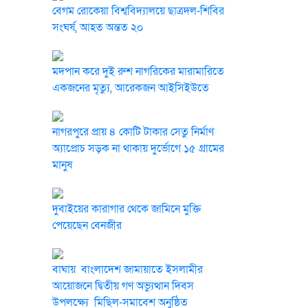
বেগম রোকেয়া বিশ্ববিদ্যালয়ে ছাত্রদল-শিবির
সংঘর্ষ, আহত অন্তত ২০
মদপান করে দুই রুশ নাগরিকের মারামারিতে
একজনের মৃত্যু, আরেকজন আইসিইউতে
নাগরপুরে প্রায় ৪ কোটি টাকার সেতু নির্মাণ
অ্যাপ্রোচ সড়ক না থাকায় দুর্ভোগে ১৫ গ্রামের
মানুষ
দুবাইয়ের কারাগার থেকে জামিনে মুক্তি
পেয়েছেন বেনজীর
বাঘায় বাংলাদেশ জামায়াতে ইসলামীর
আয়োজনে দ্বিতীয় গণ অভ্যুত্থান দিবস
উপলক্ষ্যে মিছিল-সমাবেশ অনুষ্ঠিত