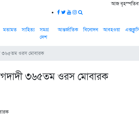
আজ বৃহস্পতিবার
মতামত
সাহিত্য
সমগ্র
আন্তর্জাতিক
বিনোদন
আবহওয়া
এক্সক্লু
দেশ
াদী ৩৬৫তম ওরস মোবারক
 বোগদাদী ৩৬৫তম ওরস মোবারক