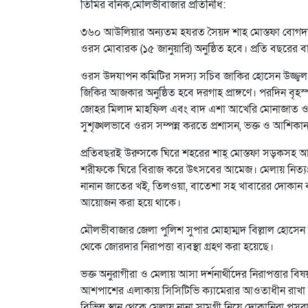
তিমির বনিক,মৌলভীবাজার প্রতিনিধি:
৩৬০ আউলিয়ার অন্যতম হযরত সৈয়দ শাহ মোস্তফা বোগদাদ
ওরস মোবারক (১৫ জানুয়ারি) অনুষ্ঠিত হবে। প্রতি বছরের 
ওরস উদযাপন কমিটির সদস্য সচিব জাকির হোসেন উজ্জ্বল
জিকির আজকার অনুষ্ঠিত হবে দরগাহ প্রাঙ্গণে। পরদিন বৃ
জোহর মিলাদ মাহফিল এবং বাদ এশা আখেরি মোনাজাত ও শির
সুশৃঙ্খলভাবে ওরস সম্পন্ন করতে প্রশাসন, ভক্ত ও আশিকান
প্রতিবছরই উরুসকে ঘিরে শহরের শাহ্ মোস্তফা সড়কসহ আ
শরীফকে ঘিরে বিরাজ করে উৎসবের আমেজ। মেলায় নিত্যপ্রয়ো
নানান জাতের খই, তিলওয়া, বাতেশা সহ খাবারের দোকান 
আয়োজন করা হয়ে থাকে।
মৌলভীবাজার জেলা পুলিশ সুপার মোহাম্মদ বিল্লাল হোসেন জা
থেকে জোরদার নিরাপত্তা ব্যবস্থা গ্রহণ করা হয়েছে।
ভক্ত অনুরাগীরা ও মেলায় আসা দর্শনার্থীদের নিরাপত্তার বি
আশপাশের এলাকায় সিসিটিভি ক্যামেরার আওতাধীন রাখা হয়। 
বিভিন্ন স্থান থেকে মেলায় নানা সামগ্রী নিয়ে দোকানিরা প