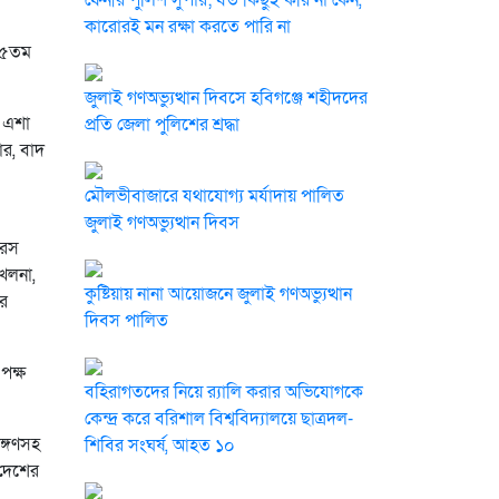
ফেনীর পুলিশ সুপার; যত কিছুই করি না কেন,
কারোরই মন রক্ষা করতে পারি না
৬৮৫তম
জুলাই গণঅভ্যুত্থান দিবসে হবিগঞ্জে শহীদদের
 এশা
প্রতি জেলা পুলিশের শ্রদ্ধা
ার, বাদ
মৌলভীবাজারে যথাযোগ্য মর্যাদায় পালিত
জুলাই গণঅভ্যুত্থান দিবস
উরস
েলনা,
কুষ্টিয়ায় নানা আয়োজনে জুলাই গণঅভ্যুত্থান
ার
দিবস পালিত
পক্ষ
বহিরাগতদের নিয়ে র‍্যালি করার অভিযোগকে
কেন্দ্র করে বরিশাল বিশ্ববিদ্যালয়ে ছাত্রদল-
ঙ্গণসহ
শিবির সংঘর্ষ, আহত ১০
 দেশের