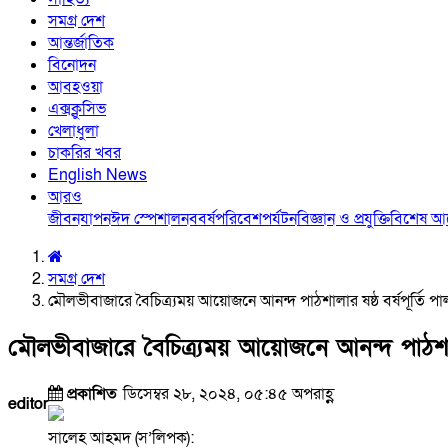
সমগ্র দেশ
আন্তর্জাতিক
বিনোদন
আবহওয়া
এক্সক্লুসিভ
খেলাধুলা
চাকরির খবর
English News
আরও
জীবনযাপন
ঈদ স্পেশাল
নববর্ষ
পরিবেশ
পর্যটন
বিজ্ঞান ও প্রযুক্তি
বিশেষ 
সমগ্র দেশ
মৌলভীবাজারে বৈচিত্র্যময় আয়োজনে আনন্দ পাঠশালার ষষ্ঠ বর্ষপূর্তি প
মৌলভীবাজারে বৈচিত্র্যময় আয়োজনে আনন্দ পাঠশালার
প্রকাশিত
ডিসেম্বর ২৮, ২০২৪, ০৫:৪৫ অপরাহ্ণ
editor
সালেহ আহমদ (স’লিপক):