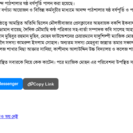
পাঠশালার ষষ্ঠ বর্ষপূর্তি পালন করা হয়েছে।
গণে বর্ণাঢ্য আয়োজন ও বিভিন্ন কর্মসূচীর মাধ্যমে আনন্দ পাঠশালার ষষ্ঠ বর্ষপূর্
বে আমন্ত্রিত অতিথি ছিলেন মৌলভীবাজার প্রেসক্লাবের আহবায়ক বকশি ইকবা
ান বায়েছ, দৈনিক মৌমাছি কন্ঠ পত্রিকার সহ-বার্তা সম্পাদক কবি সালেহ আহমদ 
 মুহিবুর রহমান মুহিব, মোহন ফাউন্ডেশনের চেয়ারম্যান যাদুশিল্পী ম্যাজিক মোহন
লীন সদস্য কামরুল ইসলাম সোহান। অন্যতম সদস্য মেহবুবা জান্নাত তমার সঞ্চ
কলেজ শাখার নিছা আক্তার সানিয়া, কাশীনাথ আলাউদ্দিন উচ্চ বিদ্যালয় ও কলেজ শাখার 
 উপস্থিত সবারকে নিয়ে কেক কাটেন। পরে ম্যাজিক মোহন এর পরিবেশনা উপস্থিত সব
essenger
Copy Link
তেও ভয় নেই