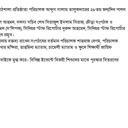
তি ও পাঠশালা প্রতিষ্ঠাতা পরিচালক আব্দুস সালাম তালুকদারের ২৮তম জন্মদিন পালন
ল আহমদ, সদস্য সচিব শেখ সিরাজুল ইসলাম সিরাজ, ক্রীড়া সংগঠক ও
(স’লিপক), সিনিয়র স্টাফ রিপোর্টার দুরুদ আহমেদ, সিনিয়র স্টাফ রিপোর্টার
 প্রমুখ।
ালনায় বক্তব্য রাখেন সংগঠনের বর্তমান পরিচালক শাহনাজ বেগম, পরিচালক
মন্দিরা, তাহমিনা ম্যাডাম, চামেলী ম্যাডাম ও ক্ষুদে শিক্ষার্থী জায়িফ
াইকে মুগ্ধ করে। বিভিন্ন ইভেন্টে বিজয়ী শিশুদের মাঝে পুরস্কার বিতরণের