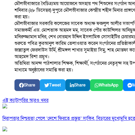
মৌলভীবাজারে বৈচিত্র্যময় আয়োজনে অসহায় পথ শিশুদের সংগঠন আনন্দ 
শনিবার (২৮ ডিসেম্বর) দুপুরে মৌলভীবাজার কেন্দ্রীয় শহীদ মিনার প্রাঙ্
করা হয়।
মৌলভীবাজার সরকারি কলেজের সাবেক অধ্যক্ষ ফজলুল আলীর সভাপতিত্
সমাজকর্মী এড. মোশতাক আহমদ মম্, সাবেক পৌর কাউন্সিলর আনিছুজ্জাম
মনিরুজ্জামান মনির, শেখ বোরহান উদ্দিন ইসলামিক সোসাইটির চেয়ারম্যান
শুরুতে পবিত্র কুরআনুল কারিম তেলাওয়াত করেন সংগঠনের প্রতিষ্ঠাকা
জান্নাতুল ফেরদাউস উর্মি, শ্রীমঙ্গল শাখার সুমাইয়া সিমু, শাহ মোস্তফা 
আহমেদ রিশা প্রমুখ।
অতিথিরা আনন্দ পাঠশালার শিক্ষক, শিক্ষার্থী, সংগঠনের নেতৃবৃন্দ সহ
মাধ্যমে অনুষ্ঠানের সমাপ্তি করা হয়।
Share
Tweet
Share
WhatsApp
M
এই ক্যাটাগরির আরও খবর
নিরাপত্তার নিশ্চয়তা পেলে ‘দেশে ফিরতে প্রস্তুত’ সাকিব, বিচারের মুখোমুখি হ