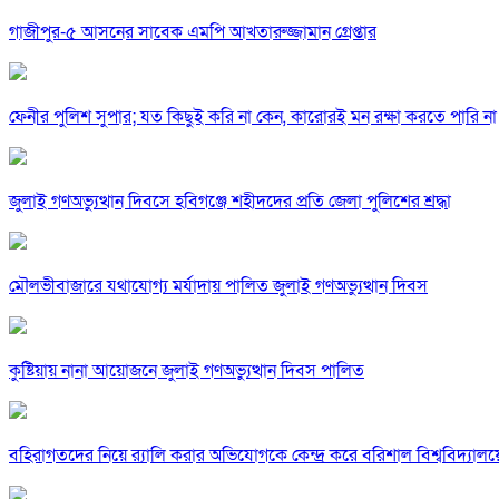
গাজীপুর-৫ আসনের সাবেক এমপি আখতারুজ্জামান গ্রেপ্তার
ফেনীর পুলিশ সুপার; যত কিছুই করি না কেন, কারোরই মন রক্ষা করতে পারি না
জুলাই গণঅভ্যুত্থান দিবসে হবিগঞ্জে শহীদদের প্রতি জেলা পুলিশের শ্রদ্ধা
মৌলভীবাজারে যথাযোগ্য মর্যাদায় পালিত জুলাই গণঅভ্যুত্থান দিবস
কুষ্টিয়ায় নানা আয়োজনে জুলাই গণঅভ্যুত্থান দিবস পালিত
বহিরাগতদের নিয়ে র‍্যালি করার অভিযোগকে কেন্দ্র করে বরিশাল বিশ্ববিদ্যাল