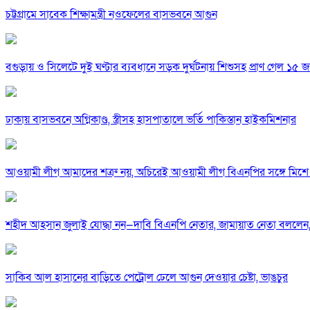
চট্টগ্রামে সাবেক শিক্ষামন্ত্রী নওফেলের বাসভবনে আগুন
বগুড়ায় ও সিলেটে দুই ঘণ্টার ব্যবধানে সড়ক দুর্ঘটনায় শিশুসহ প্রাণ গেল ১৫ 
ঢাকায় বাসভবনে অগ্নিকাণ্ড, স্ত্রীসহ হাসপাতালে ভর্তি পাকিস্তান হাইকমিশনার
আওয়ামী লীগ আমাদের শত্রু নয়, অচিরেই আওয়ামী লীগ বিএনপির সঙ্গে মিশে 
শহীদ আহসান জুলাই যোদ্ধা নন—দাবি বিএনপি নেতার, জামায়াত নেতা বললেন,
সাকিব আল হাসানের বাড়িতে পেট্রোল ঢেলে আগুন দেওয়ার চেষ্টা, ভাঙচুর