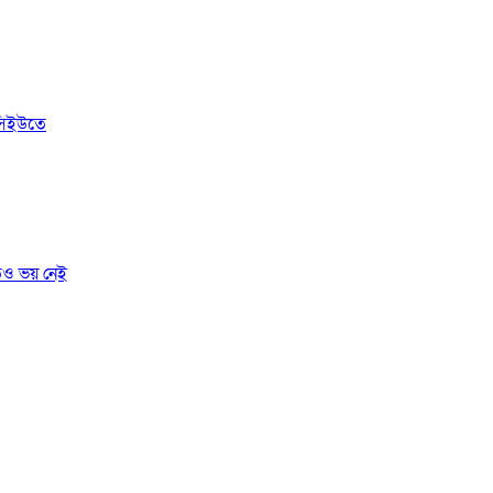
সিইউতে
তেও ভয় নেই