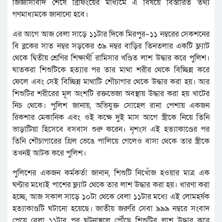
জিজ্ঞাসাবাদ শেষে ব্রিফিংয়ের মাধ্যমে এ বিষয়ে বিস্তারিত তথ্য
গণমাধ্যমকে জানানো হবে।
এর আগে আজ বেলা সাড়ে ১১টার দিকে মিরপুর–১১ নম্বরের সেকশনের
বি ব্লকের সাত নম্বর সড়কের ৩৯ নম্বর বাড়ির তিনতলার একটি ফ্ল্যাট
থেকে দ্বিতীয় শ্রেণির শিক্ষার্থী রামিসার খণ্ডিত লাশ উদ্ধার করে পুলিশ।
ঘাতকরা শিশুটিকে হত্যার পর তার মাথা শরীর থেকে বিচ্ছিন্ন করে
ফেলে এবং সেই বিচ্ছিন্ন মাথাটি শৌচাগার থেকে উদ্ধার করা হয়। আর
শিশুটির শরীরের মূল অংশটি রক্তভেজা অবস্থায় উদ্ধার করা হয় খাটের
নিচ থেকে। পুলিশ জানায়, অভিযুক্ত সোহেল রানা পেশায় একজন
রিকশার মেকানিক এবং ওই কক্ষে দুই মাস আগে স্ত্রীকে নিয়ে তিনি
ভাড়াটিয়া হিসেবে বসবাস শুরু করেন। নৃশংস এই হত্যাকাণ্ডের পর
তিনি শৌচাগারের গ্রিল ভেঙে পালিয়ে গেলেও বাসা থেকে তার স্ত্রীকে
তখনই আটক করে পুলিশ।
পুলিশের একজন কর্মকর্তা জানান, শিশুটি নিখোঁজ হওয়ার মাত্র এক
ঘণ্টার মধ্যেই পাশের ফ্ল্যাট থেকে তার লাশ উদ্ধার করা হয়। ধারণা করা
হচ্ছে, আজ সকাল সাড়ে ১০টা থেকে বেলা ১১টার মধ্যে এই লোমহর্ষক
হত্যাকাণ্ডটি ঘটানো হয়েছে। জাতীয় জরুরি সেবা ৯৯৯ নম্বরে সংবাদ
পেয়ে বেলা ১১টার পর ঘটনাস্থলে পৌঁছে শিশুটির লাশ উদ্ধার করে