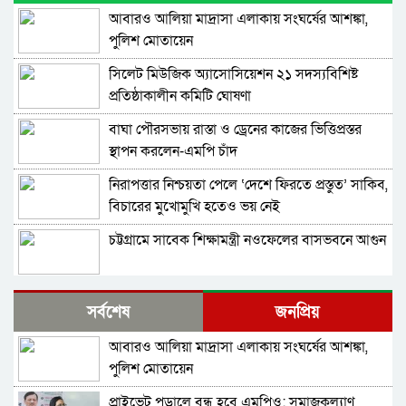
আবারও আলিয়া মাদ্রাসা এলাকায় সংঘর্ষের আশঙ্কা,
পুলিশ মোতায়েন
সিলেট মিউজিক অ্যাসোসিয়েশন ২১ সদস্যবিশিষ্ট
প্রতিষ্ঠাকালীন কমিটি ঘোষণা
বাঘা পৌরসভায় রাস্তা ও ড্রেনের কাজের ভিত্তিপ্রস্তর
স্থাপন করলেন-এমপি চাঁদ
নিরাপত্তার নিশ্চয়তা পেলে ‘দেশে ফিরতে প্রস্তুত’ সাকিব,
বিচারের মুখোমুখি হতেও ভয় নেই
চট্টগ্রামে সাবেক শিক্ষামন্ত্রী নওফেলের বাসভবনে আগুন
বগুড়ায় ও সিলেটে দুই ঘণ্টার ব্যবধানে সড়ক দুর্ঘটনায়
সর্বশেষ
জনপ্রিয়
শিশুসহ প্রাণ গেল ১৫ জনের
আবারও আলিয়া মাদ্রাসা এলাকায় সংঘর্ষের আশঙ্কা,
ঢাকায় বাসভবনে অগ্নিকাণ্ড, স্ত্রীসহ হাসপাতালে ভর্তি
পুলিশ মোতায়েন
পাকিস্তান হাইকমিশনার
প্রাইভেট পড়ালে বন্ধ হবে এমপিও: সমাজকল্যাণ