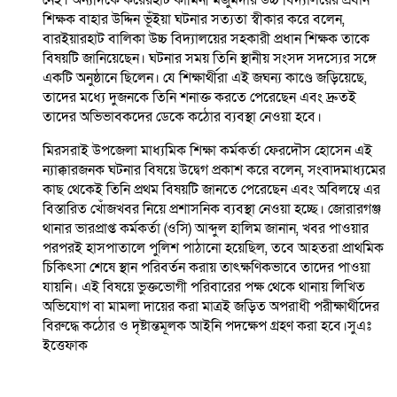
নেই। অন্যদিকে করেরহাট কামিনী মজুমদার উচ্চ বিদ্যালয়ের প্রধান
শিক্ষক বাহার উদ্দিন ভূঁইয়া ঘটনার সত্যতা স্বীকার করে বলেন,
বারইয়ারহাট বালিকা উচ্চ বিদ্যালয়ের সহকারী প্রধান শিক্ষক তাকে
বিষয়টি জানিয়েছেন। ঘটনার সময় তিনি স্থানীয় সংসদ সদস্যের সঙ্গে
একটি অনুষ্ঠানে ছিলেন। যে শিক্ষার্থীরা এই জঘন্য কাণ্ডে জড়িয়েছে,
তাদের মধ্যে দুজনকে তিনি শনাক্ত করতে পেরেছেন এবং দ্রুতই
তাদের অভিভাবকদের ডেকে কঠোর ব্যবস্থা নেওয়া হবে।
মিরসরাই উপজেলা মাধ্যমিক শিক্ষা কর্মকর্তা ফেরদৌস হোসেন এই
ন্যাক্কারজনক ঘটনার বিষয়ে উদ্বেগ প্রকাশ করে বলেন, সংবাদমাধ্যমের
কাছ থেকেই তিনি প্রথম বিষয়টি জানতে পেরেছেন এবং অবিলম্বে এর
বিস্তারিত খোঁজখবর নিয়ে প্রশাসনিক ব্যবস্থা নেওয়া হচ্ছে। জোরারগঞ্জ
থানার ভারপ্রাপ্ত কর্মকর্তা (ওসি) আব্দুল হালিম জানান, খবর পাওয়ার
পরপরই হাসপাতালে পুলিশ পাঠানো হয়েছিল, তবে আহতরা প্রাথমিক
চিকিৎসা শেষে স্থান পরিবর্তন করায় তাৎক্ষণিকভাবে তাদের পাওয়া
যায়নি। এই বিষয়ে ভুক্তভোগী পরিবারের পক্ষ থেকে থানায় লিখিত
অভিযোগ বা মামলা দায়ের করা মাত্রই জড়িত অপরাধী পরীক্ষার্থীদের
বিরুদ্ধে কঠোর ও দৃষ্টান্তমূলক আইনি পদক্ষেপ গ্রহণ করা হবে।সুএঃ
ইত্তেফাক