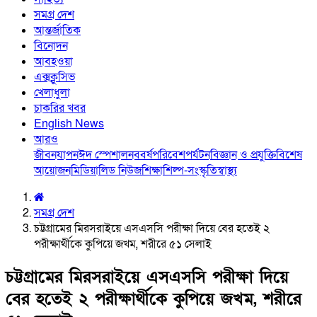
সমগ্র দেশ
আন্তর্জাতিক
বিনোদন
আবহওয়া
এক্সক্লুসিভ
খেলাধুলা
চাকরির খবর
English News
আরও
জীবনযাপন
ঈদ স্পেশাল
নববর্ষ
পরিবেশ
পর্যটন
বিজ্ঞান ও প্রযুক্তি
বিশেষ
আয়োজন
মিডিয়া
লিড নিউজ
শিক্ষা
শিল্প-সংস্কৃতি
স্বাস্থ্য
সমগ্র দেশ
চট্টগ্রামের মিরসরাইয়ে এসএসসি পরীক্ষা দিয়ে বের হতেই ২
পরীক্ষার্থীকে কুপিয়ে জখম, শরীরে ৫১ সেলাই
চট্টগ্রামের মিরসরাইয়ে এসএসসি পরীক্ষা দিয়ে
বের হতেই ২ পরীক্ষার্থীকে কুপিয়ে জখম, শরীরে