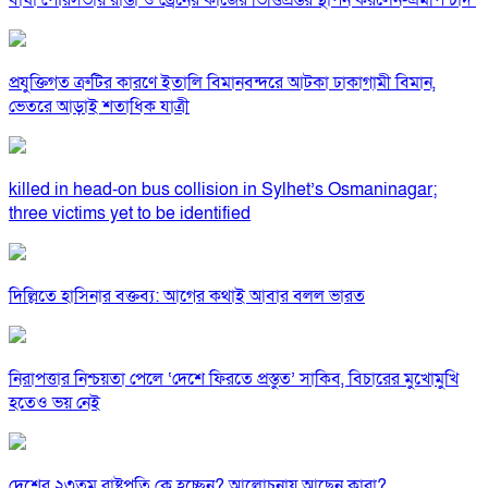
বাঘা পৌরসভায় রাস্তা ও ড্রেনের কাজের ভিত্তিপ্রস্তর স্থাপন করলেন-এমপি চাঁদ
প্রযুক্তিগত ত্রুটির কারণে ইতালি বিমানবন্দরে আটকা ঢাকাগামী বিমান,
ভেতরে আড়াই শতাধিক যাত্রী
killed in head-on bus collision in Sylhet’s Osmaninagar;
three victims yet to be identified
দিল্লিতে হাসিনার বক্তব্য: আগের কথাই আবার বলল ভারত
নিরাপত্তার নিশ্চয়তা পেলে ‘দেশে ফিরতে প্রস্তুত’ সাকিব, বিচারের মুখোমুখি
হতেও ভয় নেই
দেশের ২৩তম রাষ্ট্রপতি কে হচ্ছেন? আলোচনায় আছেন কারা?