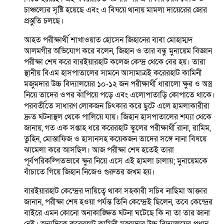
চাঞ্চল্যের সৃষ্টি হয়েছে এবং এ বিষয়ে থানায় মামলা দায়েরের জোর
প্রস্তুতি চলছে।
আহত পরীক্ষার্থী শাখাওয়াত হোসেন জিহানের বাবা মোহাম্মদ
আলমগীর অভিযোগ করে বলেন, জিহান ও তার বন্ধু মুনায়েম বিজ্ঞান
পরীক্ষা শেষ করে বারইয়ারহাট কলেজ কেন্দ্র থেকে বের হয়। তারা
স্থানীয় বিএম হাসপাতালের সামনে আসামাত্রই করেরহাট কামিনী
মজুমদার উচ্চ বিদ্যালয়ের ১০-১২ জন পরীক্ষার্থী ধারালো ক্ষুর ও অস্ত্র
নিয়ে তাদের ওপর ঝাঁপিয়ে পড়ে এবং এলোপাতাড়ি কোপাতে থাকে।
পরবর্তীতে সাধারণ লোকজন চিৎকার করে ছুটে এলে হামলাকারীরা
দ্রুত ঘটনাস্থল থেকে পালিয়ে যায়। জিহান হাসপাতালের শয্যা থেকে
জানায়, গত এক সপ্তাহ ধরে করেরহাট স্কুলের পরীক্ষার্থী রানা, রামিম,
তুহিন, মোস্তাফিজ ও হাসানসহ কয়েকজন তাদের সঙ্গে নানা বিষয়ে
ঝামেলা করে আসছিল। আজ পরীক্ষা শেষ হতেই তারা
পূর্বপরিকল্পিতভাবে ক্ষুর নিয়ে এসে এই হামলা চালায়; মুনায়েমকে
বাঁচাতে গিয়ে জিহান নিজেও গুরুতর জখম হয়।
বারইয়ারহাট কেন্দ্রের দায়িত্বে থাকা সহকারী সচিব নাছিমা আক্তার
জানান, পরীক্ষা শেষ হওয়া পর্যন্ত তিনি কেন্দ্রেই ছিলেন, তবে কেন্দ্রের
বাইরে এমন কোনো অনাকাঙ্ক্ষিত ঘটনা ঘটেছে কি না তা তার জানা