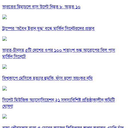
ভারতের হিমাচলে বাস উল্টে নিহত ৮, আহত ১০
ট্রাম্পের ‘অবৈধ ইরান যুদ্ধ’ বন্ধে মার্কিন সিনেটরদের প্রস্তাব
ভারত-চীনসহ ৫টি দেশের ওপর ১০০ শতাংশ শুল্ক আরোপের বিল পাস
মার্কিন সিনেটে
বিশ্বকাপে মেসিকে হত্যার হুমকি, ফাঁস হলো ভয়ংকর নথি
সিলেট মিউজিক অ্যাসোসিয়েশন ২১ সদস্যবিশিষ্ট প্রতিষ্ঠাকালীন কমিটি
ঘোষণা