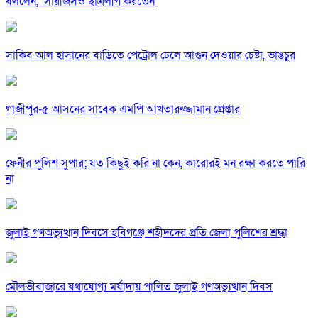
বললেন, ‘সারজিসও ছাত্রলীগ করতেন’
সাকিব আল হাসানের বাড়িতে পেট্রোল ঢেলে আগুন দেওয়ার চেষ্টা, ভাঙচুর
গাজীপুর-৫ আসনের সাবেক এমপি আখতারুজ্জামান গ্রেপ্তার
ফেনীর পুলিশ সুপার; যত কিছুই করি না কেন, কারোরই মন রক্ষা করতে পারি
না
জুলাই গণঅভ্যুত্থান দিবসে হবিগঞ্জে শহীদদের প্রতি জেলা পুলিশের শ্রদ্ধা
মৌলভীবাজারে যথাযোগ্য মর্যাদায় পালিত জুলাই গণঅভ্যুত্থান দিবস