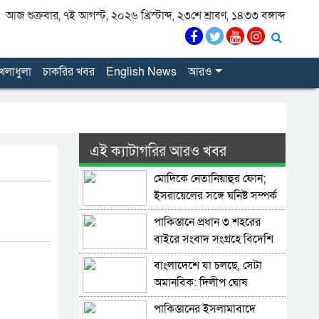
আজ শুক্রবার, ৭ই আগস্ট, ২০২৬ খ্রিস্টাব্দ, ২৩শে শ্রাবণ, ১৪৩৩ বঙ্গাব্দ
েলাধুলা
চাকরির খবর
English News
আরও
এই ক্যাটাগরির আরও খবর
মোদিকে নেতানিয়াহুর ফোন;
ইসরায়েলের সঙ্গে ঘনিষ্ট সম্পর্ক
গড়তে চায় ভারত
পাকিস্তানে প্রধান ৩ শহরের
বাইরে সংবাদ সংগ্রহে বিদেশি
গণমাধ্যমের ওপর বিধিনিষেধ
বাংলাদেশে যা চলছে, সেটা
অমানবিক: দিলীপ ঘোষ
পাকিস্তানের ইসলামাবাদে