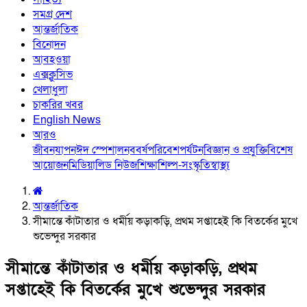
সমগ্র দেশ
আন্তর্জাতিক
বিনোদন
আবহওয়া
এক্সক্লুসিভ
খেলাধুলা
চাকরির খবর
English News
আরও
জীবনযাপন
ঈদ স্পেশাল
নববর্ষ
পরিবেশ
পর্যটন
বিজ্ঞান ও প্রযুক্তি
বিশেষ
আয়োজন
মিডিয়া
লিড নিউজ
শিক্ষা
শিল্প-সংস্কৃতি
স্বাস্থ্য
আন্তর্জাতিক
সীমান্তে কাঁটাতার ও ধর্মীয় কড়াকড়ি, প্রথম সপ্তাহেই কি বিতর্কের মুখে
শুভেন্দুর সরকার
সীমান্তে কাঁটাতার ও ধর্মীয় কড়াকড়ি, প্রথম
সপ্তাহেই কি বিতর্কের মুখে শুভেন্দুর সরকার