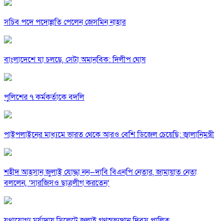
সচিব পদে পদোন্নতি পেলেন জেসমিন নাহার
বাংলাদেশে যা চলছে, সেটা অমানবিক: দিলীপ ঘোষ
পুলিশের ৭ কর্মকর্তাকে বদলি
পাইপলাইনের মাধ্যমে ভারত থেকে আরও বেশি ডিজেল চেয়েছি: জ্বালানিমন্ত্রী
শহীদ আহসান জুলাই যোদ্ধা নন—দাবি বিএনপি নেতার, জামায়াত নেতা
বললেন, ‘সারজিসও ছাত্রলীগ করতেন’
যথাযোগ্য মর্যাদায় সিলেটে জুলাই গণঅভ্যুত্থান দিবস পালিত