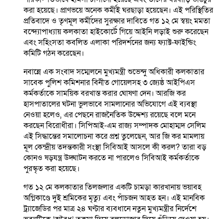
করা হয়েছে। প্রাণভয়ে অনেক কর্মীই ঘরছাড়া হয়েছেন। এই পরিস্থিতির
প্রতিবাদে ও তৃণমূল কর্মীদের সুরক্ষার দাবিতে গত ১২ মে স্বয়ং মমতা
বন্দ্যোপাধ্যায় কলকাতা হাইকোর্টে গিয়ে আইনি লড়াই শুরু করেছেন
এবং সহিংসতা কবলিত এলাকা পরিদর্শনের জন্য ফ্যাক্ট-ফাইন্ডিং
কমিটি গঠন করেছেন।
নবান্নে এক সংবাদ সম্মেলনে মুখ্যমন্ত্রী শুভেন্দু অধিকারী কলকাতার
সাবেক পুলিশ কমিশনার বিনীত গোয়েলসহ ৩ জ্যেষ্ঠ আইপিএস
কর্মকর্তাকে সাময়িক বরখাস্ত করার ঘোষণা দেন। আরজি কর
হাসপাতালের ঘটনা ভুলভাবে সামলানোর অভিযোগে এই ব্যবস্থা
নেওয়া হলেও, এর পেছনে রাজনৈতিক উদ্দেশ্য রয়েছে বলে মনে
করছেন বিরোধীরা। সিপিআই-এম রাজ্য সম্পাদক মোহাম্মদ সেলিম
এই সিদ্ধান্তের সমালোচনা করে প্রশ্ন তুলেছেন, আর জি কর মামলায়
মূল কেন্দ্রীয় তদন্তকারী সংস্থা সিবিআই আসলে কী করল? তারা বড়
কোনও ষড়যন্ত্র উদ্ঘাটন করতে না পারলেও সিবিআই কর্মকর্তাকে
পুরস্কৃত করা হয়েছে।
গত ১২ মে কলকাতার তিলজলার একটি চামড়া কারখানায় ভয়াবহ
অগ্নিকাণ্ডে দুই শ্রমিকের মৃত্যু এবং পাঁচজন আহত হন। এই মানবিক
ট্র্যাজেডির পর মাত্র ২৪ ঘণ্টার ব্যবধানে নতুন মুখ্যমন্ত্রীর নির্দেশে