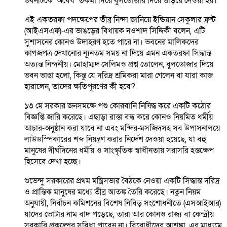
ভবনটিকে ‘অবৈধ’ তকমা দিয়ে বুলডোজার দিয়ে গুঁড়িয়ে দেওয়া হয়।
এই একতরফা পদক্ষেপের তীব্র নিন্দা জানিয়ে ইন্ডিয়ান সেকুলার ফ্রন্ট
(আইএসএফ)-এর ভাঙড়ের বিধায়ক নওশাদ সিদ্দিকী বলেন, এটি
সুশাসনের কোনও উদাহরণ হতে পারে না। ভবনের মালিকদের
কাগজপত্র দেখানোর ন্যূনতম সময় না দিয়ে এমন একতরফা সিদ্ধান্ত
অত্যন্ত নিন্দনীয়। মোহাম্মদ সেলিমও প্রশ্ন তোলেন, বুলডোজার দিয়ে
ভবন ভাঙা হলো, কিন্তু যে দরিদ্র শ্রমিকরা মারা গেলেন বা যারা কাজ
হারালেন, তাদের ক্ষতিপূরণের কী হবে?
১৩ মে সরকার জনসমক্ষে পশু কোরবানি নিষিদ্ধ করে একটি কঠোর
বিজ্ঞপ্তি জারি করেছে। এছাড়া রাস্তা বন্ধ করে কোনও নিয়মিত ধর্মীয়
আচার-অনুষ্ঠান করা যাবে না এবং মন্দির-মসজিদসহ সব উপাসনালয়ে
লাউডস্পিকারের শব্দ নিয়ন্ত্রণ করার নির্দেশ দেওয়া হয়েছে, যা বহু
মানুষের দীর্ঘদিনের ধর্মীয় ও সাংস্কৃতিক স্বাধীনতায় সরাসরি হস্তক্ষেপ
হিসেবে দেখা হচ্ছে।
শুভেন্দু সরকারের প্রথম মন্ত্রিসভার বৈঠকে নেওয়া একটি সিদ্ধান্ত দরিদ্র
ও প্রান্তিক মানুষের মধ্যে তীব্র আতঙ্ক তৈরি করেছে। নতুন নিয়ম
অনুযায়ী, নির্বাচন কমিশনের বিশেষ নিবিড় সংশোধনীতে (এসআইআর)
যাদের ভোটার নাম বাদ পড়েছে, তারা আর কোনও রাজ্য বা কেন্দ্রীয়
সরকারি প্রকল্পের সুবিধা পাবেন না। বিরোধীদের আশঙ্কা, এর মাধ্যমে