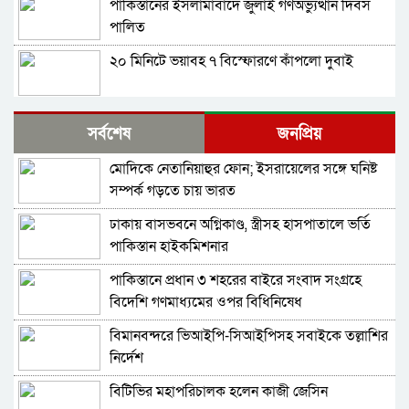
পাকিস্তানের ইসলামাবাদে জুলাই গণঅভ্যুত্থান দিবস
পালিত
২০ মিনিটে ভয়াবহ ৭ বিস্ফোরণে কাঁপলো দুবাই
ইরাক সফরে হঠাৎ ইরানের পররাষ্ট্রমন্ত্রী আব্বাস
সর্বশেষ
জনপ্রিয়
আরাগচি
মোদিকে নেতানিয়াহুর ফোন; ইসরায়েলের সঙ্গে ঘনিষ্ট
শেখ হাসিনার বক্তব্য দেওয়ার সঙ্গে ভারত সরকারের
সম্পর্ক গড়তে চায় ভারত
কোনও সম্পর্ক নেই: রণধীর জয়সোয়াল
ঢাকায় বাসভবনে অগ্নিকাণ্ড, স্ত্রীসহ হাসপাতালে ভর্তি
ভারত সীমান্তে ২৫০টি অত্যাধুনিক চীনা যুদ্ধযান
পাকিস্তান হাইকমিশনার
মোতায়েন করলো পাকিস্তান
পাকিস্তানে প্রধান ৩ শহরের বাইরে সংবাদ সংগ্রহে
শ্রীলঙ্কার কারাগারে আবার দাঙ্গা, পরিস্থিতিতে নিয়ন্ত্রণে
বিদেশি গণমাধ্যমের ওপর বিধিনিষেধ
সেনা মোতায়েন
বিমানবন্দরে ভিআইপি-সিআইপিসহ সবাইকে তল্লাশির
বাংলাদেশ থেকে আসা হিন্দু-বৌদ্ধ-খ্রিস্টানরা
নির্দেশ
অনুপ্রবেশকারী নন: শুভেন্দু
বিটিভির মহাপরিচালক হলেন কাজী জেসিন
চলতি সপ্তাহে ইরানে ভয়াবহ হামলার প্রস্তুতি নিচ্ছে