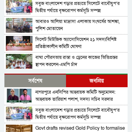
সবুজ বাংলাদেশ গড়ার প্রত্যয়ে সিলেটে বাবৌযুপ’র
দ্বিতীয় পর্যায়ে বৃক্ষরোপণ কর্মসূচি সম্পন্ন
আবারও আলিয়া মাদ্রাসা এলাকায় সংঘর্ষের আশঙ্কা,
পুলিশ মোতায়েন
সিলেট মিউজিক অ্যাসোসিয়েশন ২১ সদস্যবিশিষ্ট
প্রতিষ্ঠাকালীন কমিটি ঘোষণা
বাঘা পৌরসভায় রাস্তা ও ড্রেনের কাজের ভিত্তিপ্রস্তর
স্থাপন করলেন-এমপি চাঁদ
নিরাপত্তার নিশ্চয়তা পেলে ‘দেশে ফিরতে প্রস্তুত’ সাকিব,
সর্বশেষ
জনপ্রিয়
বিচারের মুখোমুখি হতেও ভয় নেই
নাগরপুরে এনসিপির আহ্বায়ক কমিটি অনুমোদন:
চট্টগ্রামে সাবেক শিক্ষামন্ত্রী নওফেলের বাসভবনে আগুন
আহ্বায়ক তারিয়াশ পলাশ, সদস্য সচিব সরদার
আশরাফ
সবুজ বাংলাদেশ গড়ার প্রত্যয়ে সিলেটে বাবৌযুপ’র
বগুড়ায় ও সিলেটে দুই ঘণ্টার ব্যবধানে সড়ক দুর্ঘটনায়
দ্বিতীয় পর্যায়ে বৃক্ষরোপণ কর্মসূচি সম্পন্ন
শিশুসহ প্রাণ গেল ১৫ জনের
Govt drafts revised Gold Policy to formalise
ঢাকায় বাসভবনে অগ্নিকাণ্ড, স্ত্রীসহ হাসপাতালে ভর্তি