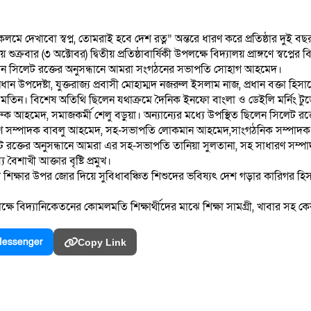
কলমে দেখাবো স্বপ্ন, তোমরাই হবে দেশ রত্ন” অন্তরে ধারণ করে প্রতিষ্ঠার দুই বছ
ক্রবার (৩ অক্টোবর) দ্বিতীয় প্রতিষ্ঠাবার্ষিকী উপলক্ষে বিদ্যালয় প্রাঙ্গণে স্বপ্
েন সিলেট রক্তের অনুসন্ধানে আমরা সংগঠনের সভাপতি সোহাগ আহমেদ।
্রধান উপদেষ্টা, যুক্তরাজ্য প্রবাসী মোহাম্মদ নজরুল ইসলাম নাজ, প্রধান বক্তা হিসাব
া মতিন। বিশেষ অতিথি ছিলেন যথাক্রমে দৈনিক ইনফো বাংলা ও ডেইলি মর্নিং টুডে
ারুক আহমেদ, সমাজকর্মী শেলু বড়ুয়া। অন্যান্যের মধ্যে উপস্থিত ছিলেন সিল
রণ সম্পাদক বাবলু আহমেদ, সহ-সভাপতি লোকমান আহমেদ,সাংগঠনিক সম্পাদক
 রক্তের অনুসন্ধানে আমরা এর সহ-সভাপতি তানিয়া সুলতানা, সহ সাধারণ সম্পা
শাখী আক্তার বৃষ্টি প্রমুখ।
গরী শিক্ষার উপর জোর দিয়ে সুবিধাবঞ্চিত শিশুদের ভবিষ্যৎ দেশ গড়ার কারিগর 
পন উপলক্ষে বিদ্যানিকেতনের কোমলমতি শিক্ষার্থীদের মাঝে শিক্ষা সামগ্রী, খাবার 
essenger
Copy Link