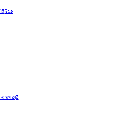
সিইউতে
তেও ভয় নেই