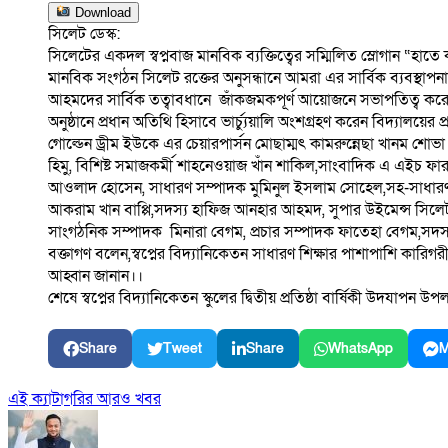
Download
সিলেট ডেস্ক:
সিলেটের একদল স্বপ্নবাজ মানবিক ব্যক্তিত্বের সম্মিলিত স্লোগান “হাতে 
মানবিক সংগঠন সিলেট রক্তের অনুসন্ধানে আমরা এর সার্বিক ব্যবস্থাপনায় শু
আহমদের সার্বিক তত্বাবধানে জাঁকজমকপূর্ণ আয়োজনে সভাপতিত্ব কর
অনুষ্ঠানে প্রধান অতিথি হিসাবে ভার্চ্যুয়ালি অংশগ্রহণ করেন বিদ্যালয়ের প
গোল্ডেন ড্রীম ইউকে এর চেয়ারপার্সন মোছাম্মৎ কামরুন্নেছা খানম শোভ
হিমু, বিশিষ্ট সমাজকর্মী শাহনেওয়াজ খাঁন শাকিল,সাংবাদিক এ এইচ ফ
আওলাদ হোসেন, সাধারণ সম্পাদক মুমিনুল ইসলাম সোহেল,সহ-সাধা
আকরাম খান বাপ্পি,সদস্য হাফিজ আনহার আহমদ, সুপার উইমেন্স সিলেট
সাংগঠনিক সম্পাদক মিনারা বেগম, প্রচার সম্পাদক ফাতেহা বেগম,সদস্য বৈ
বক্তাগণ বলেন,স্বপ্নের বিদ্যানিকেতন সাধারণ শিক্ষার পাশাপাশি কারি
আহ্বান জানান।।
শেষে স্বপ্নের বিদ্যানিকেতন স্কুলের দ্বিতীয় প্রতিষ্ঠা বার্ষিকী উদযা
Share
Tweet
Share
WhatsApp
M
এই ক্যাটাগরির আরও খবর