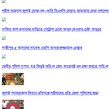
শহীদ আহসান জুলাই যোদ্ধা নন—দাবি বিএনপি নেতার, জামায়াত নেতা বললেন,
সাকিব আল হাসানের বাড়িতে পেট্রোল ঢেলে আগুন দেওয়ার চেষ্টা, ভাঙচুর
গাজীপুর-৫ আসনের সাবেক এমপি আখতারুজ্জামান গ্রেপ্তার
ফেনীর পুলিশ সুপার; যত কিছুই করি না কেন, কারোরই মন রক্ষা করতে পারি না
জুলাই গণঅভ্যুত্থান দিবসে হবিগঞ্জে শহীদদের প্রতি জেলা পুলিশের শ্রদ্ধা