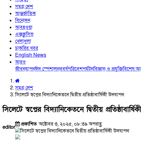
সমগ্র দেশ
আন্তর্জাতিক
বিনোদন
আবহওয়া
এক্সক্লুসিভ
খেলাধুলা
চাকরির খবর
English News
আরও
জীবনযাপন
ঈদ স্পেশাল
নববর্ষ
পরিবেশ
পর্যটন
বিজ্ঞান ও প্রযুক্তি
বিশেষ 
সমগ্র দেশ
সিলেটে স্বপ্নের বিদ্যানিকেতনে দ্বিতীয় প্রতিষ্ঠাবার্ষিকী উদযাপন
সিলেটে স্বপ্নের বিদ্যানিকেতনে দ্বিতীয় প্রতিষ্ঠাবার্
প্রকাশিত
অক্টোবর ৩, ২০২৫, ০৮:৩৯ অপরাহ্ণ
editor