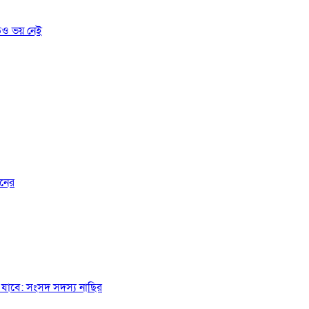
তেও ভয় নেই
জনের
যাবে: সংসদ সদস্য নাছির