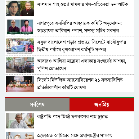
সালমান শাহ হত্যা মামলায় খল-অভিনেতা ডন আটক
নাগরপুরে এনসিপির আহ্বায়ক কমিটি অনুমোদন:
আহ্বায়ক তারিয়াশ পলাশ, সদস্য সচিব সরদার
আশরাফ
সবুজ বাংলাদেশ গড়ার প্রত্যয়ে সিলেটে বাবৌযুপ’র
দ্বিতীয় পর্যায়ে বৃক্ষরোপণ কর্মসূচি সম্পন্ন
আবারও আলিয়া মাদ্রাসা এলাকায় সংঘর্ষের আশঙ্কা,
পুলিশ মোতায়েন
সিলেট মিউজিক অ্যাসোসিয়েশন ২১ সদস্যবিশিষ্ট
প্রতিষ্ঠাকালীন কমিটি ঘোষণা
বাঘা পৌরসভায় রাস্তা ও ড্রেনের কাজের ভিত্তিপ্রস্তর
সর্বশেষ
জনপ্রিয়
স্থাপন করলেন-এমপি চাঁদ
রাষ্ট্রপতি পদে মির্জা ফখরুলের নাম চূড়ান্ত
নিরাপত্তার নিশ্চয়তা পেলে ‘দেশে ফিরতে প্রস্তুত’ সাকিব,
বিচারের মুখোমুখি হতেও ভয় নেই
হেফাজত আমিরের সঙ্গে প্রধানমন্ত্রীর সাক্ষাৎ
চট্টগ্রামে সাবেক শিক্ষামন্ত্রী নওফেলের বাসভবনে আগুন