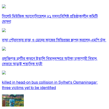
সিলেট মিউজিক অ্যাসোসিয়েশন ২১ সদস্যবিশিষ্ট প্রতিষ্ঠাকালীন কমিটি
ঘোষণা
বাঘা পৌরসভায় রাস্তা ও ড্রেনের কাজের ভিত্তিপ্রস্তর স্থাপন করলেন-এমপি চাঁদ
প্রযুক্তিগত ত্রুটির কারণে ইতালি বিমানবন্দরে আটকা ঢাকাগামী বিমান,
ভেতরে আড়াই শতাধিক যাত্রী
killed in head-on bus collision in Sylhet’s Osmaninagar;
three victims yet to be identified