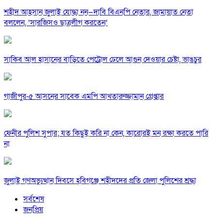
শহীদ আহসান জুলাই যোদ্ধা নন—দাবি বিএনপি নেতার, জামায়াত নেতা
বললেন, ‘সারজিসও ছাত্রলীগ করতেন’
সাকিব আল হাসানের বাড়িতে পেট্রোল ঢেলে আগুন দেওয়ার চেষ্টা, ভাঙচুর
গাজীপুর-৫ আসনের সাবেক এমপি আখতারুজ্জামান গ্রেপ্তার
ফেনীর পুলিশ সুপার; যত কিছুই করি না কেন, কারোরই মন রক্ষা করতে পারি
না
জুলাই গণঅভ্যুত্থান দিবসে হবিগঞ্জে শহীদদের প্রতি জেলা পুলিশের শ্রদ্ধা
সর্বশেষ
জনপ্রিয়