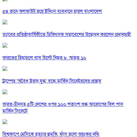
৫৪ রানে অলআউট হয়ে ইনিংস ব্যবধানে হারল বাংলাদেশ
ড্যাবের প্রতিষ্ঠাবার্ষিকীতে চিকিৎসক সমাবেশের উদ্বোধন করলেন প্রধানমন্ত্রী
ভারতের হিমাচলে বাস উল্টে নিহত ৮, আহত ১০
ট্রাম্পের ‘অবৈধ ইরান যুদ্ধ’ বন্ধে মার্কিন সিনেটরদের প্রস্তাব
ভারত-চীনসহ ৫টি দেশের ওপর ১০০ শতাংশ শুল্ক আরোপের বিল পাস
মার্কিন সিনেটে
বিশ্বকাপে মেসিকে হত্যার হুমকি, ফাঁস হলো ভয়ংকর নথি