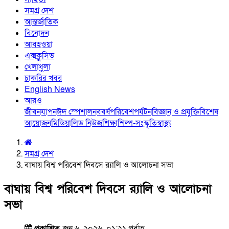
সমগ্র দেশ
আন্তর্জাতিক
বিনোদন
আবহওয়া
এক্সক্লুসিভ
খেলাধুলা
চাকরির খবর
English News
আরও
জীবনযাপন
ঈদ স্পেশাল
নববর্ষ
পরিবেশ
পর্যটন
বিজ্ঞান ও প্রযুক্তি
বিশেষ
আয়োজন
মিডিয়া
লিড নিউজ
শিক্ষা
শিল্প-সংস্কৃতি
স্বাস্থ্য
সমগ্র দেশ
বাঘায় বিশ্ব পরিবেশ দিবসে র‌্যালি ও আলোচনা সভা
বাঘায় বিশ্ব পরিবেশ দিবসে র‌্যালি ও আলোচনা
সভা
প্রকাশিত
জুন ৬, ২০২৬, ০১:২১ পূর্বাহ্ণ