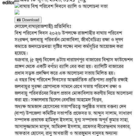
editor
📸 Download
দোয়েল,বাঘা(রাজশাহী) প্রতিনিধিঃ
বিশ্ব পরিবেশ দিবস ২০২৬ উপলক্ষে রাজশাহীর বাঘায় পরিবেশ
সংরক্ষণ, জলবায়ু পরিবর্তন মোকাবিলা, জীববৈচিত্র্য রক্ষা ও দূষণ
কমাতে জনসচেতনতা সৃষ্টির লক্ষ্যে নানা কর্মসূচির আয়োজন করা
হয়েছে।
শুক্রবার, (৫ জুন) বিকেল ৪টায় নারায়ণপুর বাজারের বিশ্বাস ফাউন্ডেশন
প্রাঙ্গণ থেকে একটি বর্ণাঢ্য র‌্যালি বের করা হয়। র‌্যালিটি বাজারের
প্রধান সড়ক প্রদক্ষিণ করে এক আলোচনা সভায় মিলিত হয়।
এ বছর বিশ্ব পরিবেশ দিবসের আন্তর্জাতিক প্রতিপাদ্য প্রকৃতি রক্ষাই
জলবায়ুর সুরক্ষা স্লোগানকে সামনে রেখে সভায় পরিবেশ রক্ষা ও
জলবায়ু পরিবর্তনের বিরূপ প্রভাব মোকাবিলায় করণীয় নিয়ে আলোচনা
করা হয়। সঞ্চালনায় ছিলেন বেনজির আহমেদ বিপ্লব,
অধ্যক্ষ আমজাদ হোসেনের সভাপতিত্বে অনুষ্ঠিত সভায় বক্তব্য দেন
(বাপা) উপজেলা কমিটির সভাপতি প্রফেসর ড. আব্দুস সালাম, সাধারণ
সম্পাদক প্রভাষক হামিদুল ইসলাম, যুগ্ম সম্পাদক অপূর্ব কুমার সাহা,
আসাদুজ্জামান মাসুদ, আমিরুল ইসলাম, প্রফেসর নীরেন্দ্রনাথ সরকার,
আফতাব হোসেন, রানু আখতারী ও আরজুমান বানুসহ অন্যান্য