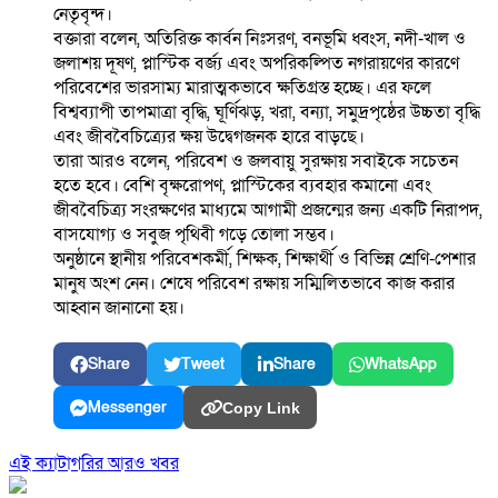
নেতৃবৃন্দ।
বক্তারা বলেন, অতিরিক্ত কার্বন নিঃসরণ, বনভূমি ধ্বংস, নদী-খাল ও
জলাশয় দূষণ, প্লাস্টিক বর্জ্য এবং অপরিকল্পিত নগরায়ণের কারণে
পরিবেশের ভারসাম্য মারাত্মকভাবে ক্ষতিগ্রস্ত হচ্ছে। এর ফলে
বিশ্বব্যাপী তাপমাত্রা বৃদ্ধি, ঘূর্ণিঝড়, খরা, বন্যা, সমুদ্রপৃষ্ঠের উচ্চতা বৃদ্ধি
এবং জীববৈচিত্র্যের ক্ষয় উদ্বেগজনক হারে বাড়ছে।
তারা আরও বলেন, পরিবেশ ও জলবায়ু সুরক্ষায় সবাইকে সচেতন
হতে হবে। বেশি বৃক্ষরোপণ, প্লাস্টিকের ব্যবহার কমানো এবং
জীববৈচিত্র্য সংরক্ষণের মাধ্যমে আগামী প্রজন্মের জন্য একটি নিরাপদ,
বাসযোগ্য ও সবুজ পৃথিবী গড়ে তোলা সম্ভব।
অনুষ্ঠানে স্থানীয় পরিবেশকর্মী, শিক্ষক, শিক্ষার্থী ও বিভিন্ন শ্রেণি-পেশার
মানুষ অংশ নেন। শেষে পরিবেশ রক্ষায় সম্মিলিতভাবে কাজ করার
আহ্বান জানানো হয়।
Share
Tweet
Share
WhatsApp
Messenger
Copy Link
এই ক্যাটাগরির আরও খবর