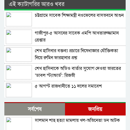
এই ক্যাটাগরির আরও খবর
চট্টগ্রামে সাবেক শিক্ষামন্ত্রী নওফেলের বাসভবনে আগুন
গাজীপুর-৫ আসনের সাবেক এমপি আখতারুজ্জামান
গ্রেপ্তার
শেখ হাসিনার বক্তব্য প্রচারে নিষেধাজ্ঞার যৌক্তিকতা
নিয়ে রুমিন ফারহানার প্রশ্ন
শেখ হাসিনাকে অডিও বার্তার সুযোগ দেওয়া ভারতের
‘ডাবল স্ট্যান্ডার্ড’: রিজভী
৫ আগস্ট রাজধানীতে ১১ দলের সমাবেশ
শেখ হাসিনার সঙ্গে সংবাদ সম্মেলনে থাকছেন সজীব
সর্বশেষ
জনপ্রিয়
ওয়াজেদ জয়
সালমান শাহ হত্যা মামলায় খল-অভিনেতা ডন আটক
ক্ষমতাচ্যুতির দুই বছর: ৫ অগাস্ট ‘ভার্চুয়ালি সামনে
আসছেন’ হাসিনা