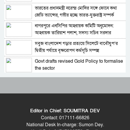
ভারতের প্রধানমন্ত্রী নরেন্দ্র মোদির সঙ্গে ফোনে কথা
১১ দলের লিয়াজোঁ কমিটির বৈঠক, ৫ আগস্ট সমাবেশ
জেডি ভ্যান্সের, গভীর হচ্ছে ভারত-যুক্তরাষ্ট্র সম্পর্ক
নাগরপুরে এনসিপির আহ্বায়ক কমিটি অনুমোদন:
হাতকড়া আমাদের কাছে নববধূর চুড়ির মতো: কাদের
আহ্বায়ক তারিয়াশ পলাশ, সদস্য সচিব সরদার
সিদ্দিকী
আশরাফ
সবুজ বাংলাদেশ গড়ার প্রত্যয়ে সিলেটে বাবৌযুপ’র
শাপলা চত্বর ‘গণহত্যা’ মামলায় লতিফ সিদ্দিকী গ্রেপ্তার
দ্বিতীয় পর্যায়ে বৃক্ষরোপণ কর্মসূচি সম্পন্ন
Govt drafts revised Gold Policy to formalise
চুনারুঘাটের হত্যাচেষ্টা মামলায় ব্যারিস্টার সুমনের
the sector
জামিন
আবারও আলিয়া মাদ্রাসা এলাকায় সংঘর্ষের আশঙ্কা,
জুলাই আন্দোলনের শরিকদের নিয়ে প্রধানমন্ত্রীর
পুলিশ মোতায়েন
নৈশভোজ
প্রাইভেট পড়ালে বন্ধ হবে এমপিও: সমাজকল্যাণ
ক্যান্টনমেন্টের স্পষ্ট ক্লিয়ারেন্স পেয়ে নাহিদ এক দফার
প্রতিমন্ত্রী
ঘোষণা করেছিল: রাশেদ খান
Editor in Chief: SOUMITRA DEV
৫৪ রানে অলআউট হয়ে ইনিংস ব্যবধানে হারল
শেখ হাসিনা ডিসেম্বরে দেশে ফেরার যে সিদ্ধান্ত
Contact: 017111-66826
বাংলাদেশ
নিয়েছেন, সেই ঘোষণাকে স্বাগত জানাই: জি এম কাদের
National Desk In-charge: Sumon Dey.