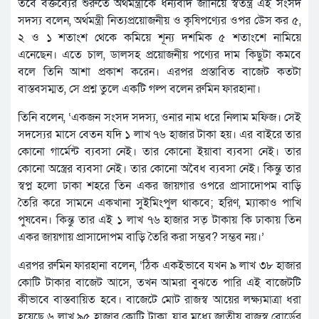
তবে বক্তব্যের শুরুতে অর্থমন্ত্রীকে ধন্যবাদ জানিয়ে স্বতন্ত্র এই সংসদ
সদস্য বলেন, অর্থমন্ত্রী নিত্যপ্রয়োজনীয় ও কৃষিপণ্যের ওপর উেস কর ৫,
২ ও ১ শতাংশ থেকে কমিয়ে শূন্য দশমিক ৫ শতাংশে নামিয়ে
এনেছেন। এতে চাল, ডালসহ প্রয়োজনীয় পণ্যের দাম কিছুটা কমবে
বলে তিনি আশা প্রকাশ করেন। এরপর প্রস্তাবিত বাজেট কতটা
বাস্তবসম্মত, সে প্রশ্ন তুলে একটি গল্প বলেন রুমিন ফারহানা।
তিনি বলেন, ‘একজন সংসদ সদস্য, ওনার নাম ধরে নিলাম মফিজ। সেই
সদস্যের মাসে বেতন যদি ১ লাখ ৭৬ হাজার টাকা হয়। এর বাইরে তার
কোনো গার্মেন্ট ব্যবসা নেই। তার কোনো ইয়াবা ব্যবসা নেই। তার
কোনো অস্ত্রের ব্যবসা নেই। তার কোনো অবৈধ ব্যবসা নেই। কিন্তু তার
স্বপ্ন হলো ঢাকা শহরে তিন একর জায়গার ওপরে প্রাসাদোপম বাড়ি
তৈরি করে সামনে একখানা সুইমিংপুল থাকবে; হরিণ, ম্যাকাও পাখি
পুষবেন। কিন্তু তার এই ১ লাখ ৭৬ হাজার সত্ টাকায় কি ঢাকায় তিন
একর জায়গায় প্রাসাদোপম বাড়ি তৈরি করা সম্ভব? সম্ভব নয়।’
এরপর রুমিন ফারহানা বলেন, ‘ঠিক একইভাবে যখন ৯ লাখ ৩৮ হাজার
কোটি টাকার বাজেট আসে, তখন আমরা বুঝতে পারি এই বাজেটটি
কীভাবে বাস্তবায়িত হবে। বাজেটে মোট রাজস্ব আয়ের লক্ষ্যমাত্রা ধরা
হয়েছে ৬ লাখ ৯৫ হাজার কোটি টাকা, যার মধ্যে জাতীয় রাজস্ব বোর্ডের