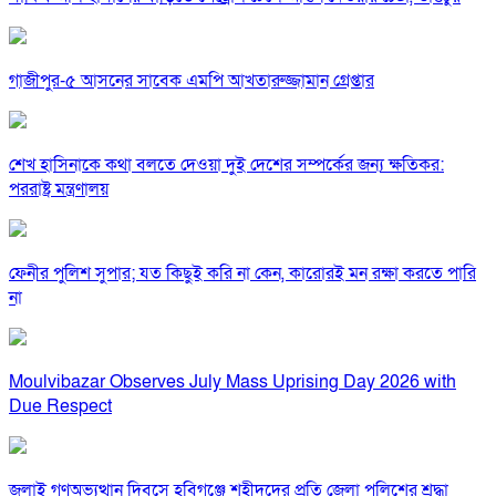
গাজীপুর-৫ আসনের সাবেক এমপি আখতারুজ্জামান গ্রেপ্তার
শেখ হাসিনাকে কথা বলতে দেওয়া দুই দেশের সম্পর্কের জন্য ক্ষতিকর:
পররাষ্ট্র মন্ত্রণালয়
ফেনীর পুলিশ সুপার; যত কিছুই করি না কেন, কারোরই মন রক্ষা করতে পারি
না
Moulvibazar Observes July Mass Uprising Day 2026 with
Due Respect
জুলাই গণঅভ্যুত্থান দিবসে হবিগঞ্জে শহীদদের প্রতি জেলা পুলিশের শ্রদ্ধা