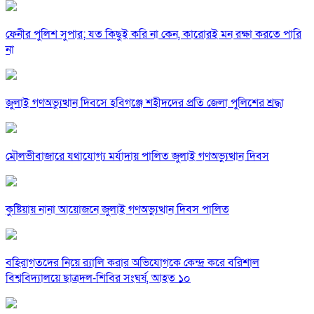
ফেনীর পুলিশ সুপার; যত কিছুই করি না কেন, কারোরই মন রক্ষা করতে পারি
না
জুলাই গণঅভ্যুত্থান দিবসে হবিগঞ্জে শহীদদের প্রতি জেলা পুলিশের শ্রদ্ধা
মৌলভীবাজারে যথাযোগ্য মর্যাদায় পালিত জুলাই গণঅভ্যুত্থান দিবস
কুষ্টিয়ায় নানা আয়োজনে জুলাই গণঅভ্যুত্থান দিবস পালিত
বহিরাগতদের নিয়ে র‍্যালি করার অভিযোগকে কেন্দ্র করে বরিশাল
বিশ্ববিদ্যালয়ে ছাত্রদল-শিবির সংঘর্ষ, আহত ১০