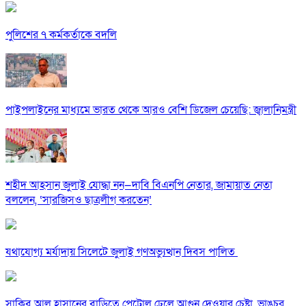
পুলিশের ৭ কর্মকর্তাকে বদলি
পাইপলাইনের মাধ্যমে ভারত থেকে আরও বেশি ডিজেল চেয়েছি: জ্বালানিমন্ত্রী
শহীদ আহসান জুলাই যোদ্ধা নন—দাবি বিএনপি নেতার, জামায়াত নেতা
বললেন, ‘সারজিসও ছাত্রলীগ করতেন’
যথাযোগ্য মর্যাদায় সিলেটে জুলাই গণঅভ্যুত্থান দিবস পালিত
সাকিব আল হাসানের বাড়িতে পেট্রোল ঢেলে আগুন দেওয়ার চেষ্টা, ভাঙচুর