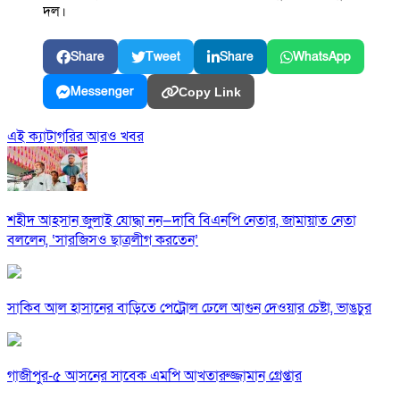
দল।
Share
Tweet
Share
WhatsApp
Messenger
Copy Link
এই ক্যাটাগরির আরও খবর
শহীদ আহসান জুলাই যোদ্ধা নন—দাবি বিএনপি নেতার, জামায়াত নেতা
বললেন, ‘সারজিসও ছাত্রলীগ করতেন’
সাকিব আল হাসানের বাড়িতে পেট্রোল ঢেলে আগুন দেওয়ার চেষ্টা, ভাঙচুর
গাজীপুর-৫ আসনের সাবেক এমপি আখতারুজ্জামান গ্রেপ্তার