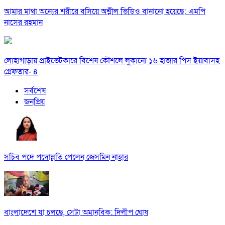
আমার মাথা অন্যের শরীরে বসিয়ে অশ্লীল ভিডিও বানানো হয়েছে: এমপি
নাসের রহমান
লোহাগাড়ায় প্রাইভেটকারে বিশেষ কৌশলে লুকানো ১৬ হাজার পিস ইয়াবাসহ
গ্রেফতার- ৪
সর্বশেষ
জনপ্রিয়
সচিব পদে পদোন্নতি পেলেন জেসমিন নাহার
বাংলাদেশে যা চলছে, সেটা অমানবিক: দিলীপ ঘোষ