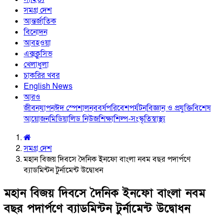
সমগ্র দেশ
আন্তর্জাতিক
বিনোদন
আবহওয়া
এক্সক্লুসিভ
খেলাধুলা
চাকরির খবর
English News
আরও
জীবনযাপন
ঈদ স্পেশাল
নববর্ষ
পরিবেশ
পর্যটন
বিজ্ঞান ও প্রযুক্তি
বিশেষ
আয়োজন
মিডিয়া
লিড নিউজ
শিক্ষা
শিল্প-সংস্কৃতি
স্বাস্থ্য
সমগ্র দেশ
মহান বিজয় দিবসে দৈনিক ইনফো বাংলা নবম বছর পদার্পণে
ব্যাডমিন্টন টুর্নামেন্ট উদ্বোধন
মহান বিজয় দিবসে দৈনিক ইনফো বাংলা নবম
বছর পদার্পণে ব্যাডমিন্টন টুর্নামেন্ট উদ্বোধন