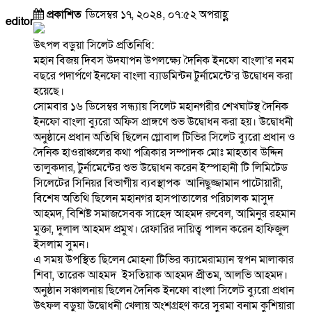
প্রকাশিত
ডিসেম্বর ১৭, ২০২৪, ০৭:৫২ অপরাহ্ণ
editor
উৎপল বড়ুয়া সিলেট প্রতিনিধি:
মহান বিজয় দিবস উদযাপন উপলক্ষ্যে দৈনিক ইনফো বাংলা’র নবম
বছরে পদার্পণে ইনফো বাংলা ব্যাডমিন্টন টুর্নামেন্টে’র উদ্বোধন করা
হয়েছে।
সোমবার ১৬ ডিসেম্বর সন্ধ্যায় সিলেট মহানগরীর শেখঘাটস্থ দৈনিক
ইনফো বাংলা ব্যুরো অফিস প্রাঙ্গণে শুভ উদ্বোধন করা হয়। উদ্বোধনী
অনুষ্ঠানে প্রধান অতিথি ছিলেন গ্লোবাল টিভির সিলেট ব্যুরো প্রধান ও
দৈনিক হাওরাঞ্চলের কথা পত্রিকার সম্পাদক মোঃ মাহতাব উদ্দিন
তালুকদার, টুর্নামেন্টের শুভ উদ্বোধন করেন ইস্পাহানী টি লিমিটেড
সিলেটের সিনিয়র বিভাগীয় ব্যবস্থাপক আনিছুজ্জামান পাটোয়ারী,
বিশেষ অতিথি ছিলেন মহানগর হাসপাতালের পরিচালক মাসুদ
আহমদ, বিশিষ্ট সমাজসেবক সাহেদ আহমদ রুবেল, আমিনুর রহমান
মুক্তা, দুলাল আহমদ প্রমুখ। রেফারির দায়িত্ব পালন করেন হাফিজুল
ইসলাম সুমন।
এ সময় উপস্থিত ছিলেন মোহনা টিভির ক্যামেরাম্যান স্বপন মালাকার
শিবা, তারেক আহমদ ইসতিয়াক আহমদ প্রীতম, আলভি আহমদ।
অনুষ্ঠান সঞ্চালনায় ছিলেন দৈনিক ইনফো বাংলা সিলেট ব্যুরো প্রধান
উৎফল বড়ুয়া উদ্বোধনী খেলায় অংশগ্রহণ করে সুরমা বনাম কুশিয়ারা