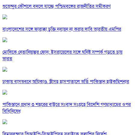
শুভেন্দুর কৌশলে বদলে যাচ্ছে পশ্চিমবঙ্গের রাজনীতির সমীকরণ
বাংলাদেশের সঙ্গে ফারাক্কা চুক্তি নবায়ন না করার দাবি ভারতীয় এমপির
মোদিকে নেতানিয়াহুর ফোন; ইসরায়েলের সঙ্গে ঘনিষ্ট সম্পর্ক গড়তে চায়
ভারত
ঢাকায় বাসভবনে অগ্নিকাণ্ড, স্ত্রীসহ হাসপাতালে ভর্তি পাকিস্তান হাইকমিশনার
পাকিস্তানে প্রধান ৩ শহরের বাইরে সংবাদ সংগ্রহে বিদেশি গণমাধ্যমের ওপর
বিধিনিষেধ
বিমানবন্দরে ভিআইপি-সিআইপিসহ সবাইকে তল্লাশির নির্দেশ