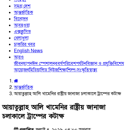
সমগ্র দেশ
আন্তর্জাতিক
বিনোদন
আবহওয়া
এক্সক্লুসিভ
খেলাধুলা
চাকরির খবর
English News
আরও
জীবনযাপন
ঈদ স্পেশাল
নববর্ষ
পরিবেশ
পর্যটন
বিজ্ঞান ও প্রযুক্তি
বিশেষ
আয়োজন
মিডিয়া
লিড নিউজ
শিক্ষা
শিল্প-সংস্কৃতি
স্বাস্থ্য
আন্তর্জাতিক
আয়াতুল্লাহ আলি খামেনির রাষ্ট্রীয় জানাজা চলাকালে ট্রাম্পের কটাক্ষ
আয়াতুল্লাহ আলি খামেনির রাষ্ট্রীয় জানাজা
চলাকালে ট্রাম্পের কটাক্ষ
প্রকাশিত
জুলাই ৪, ২০২৬, ০৪:০০ অপরাহ্ণ